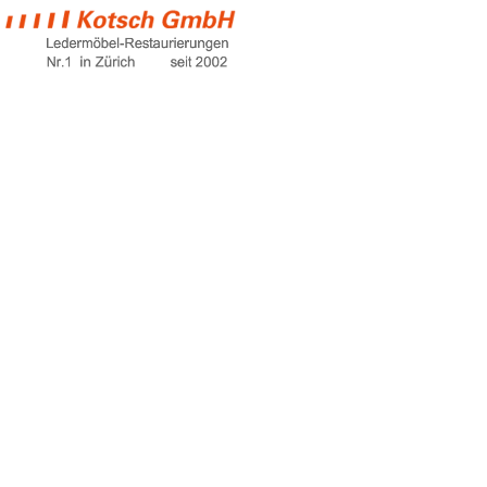
xxl couch
Home
xxl couch