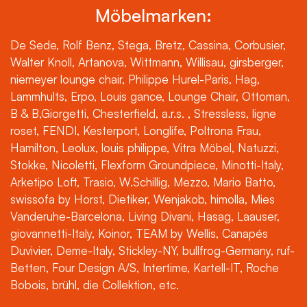
Möbelmarken:
De Sede, Rolf Benz, Stega, Bretz, Cassina, Corbusier,
Walter Knoll, Artanova, Wittmann, Willisau, girsberger,
niemeyer lounge chair, Philippe Hurel-Paris, Hag,
Lammhults, Erpo, Louis gance, Lounge Chair, Ottoman,
B & B,Giorgetti, Chesterfield, a.r.s. , Stressless, ligne
roset, FENDI, Kesterport, Longlife, Poltrona Frau,
Hamilton, Leolux, louis philippe, Vitra Möbel, Natuzzi,
Stokke, Nicoletti, Flexform Groundpiece, Minotti-Italy,
Arketipo Loft, Trasio, W.Schillig, Mezzo, Mario Batto,
swissofa by Horst, Dietiker, Wenjakob, himolla, Mies
Vanderuhe-Barcelona, Living Divani, Hasag, Laauser,
giovannetti-Italy, Koinor, TEAM by Wellis, Canapés
Duvivier, Deme-Italy, Stickley-NY, bullfrog-Germany, ruf-
Betten, Four Design A/S, Intertime, Kartell-IT, Roche
Bobois, brühl, die Collektion, etc.