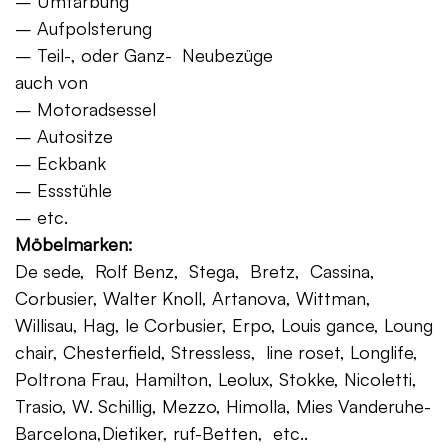
– Umfärbung
– Aufpolsterung
– Teil-, oder Ganz- Neubezüge
auch von
– Motoradsessel
– Autositze
– Eckbank
– Essstühle
– etc.
Möbelmarken:
De sede, Rolf Benz, Stega, Bretz, Cassina,
Corbusier, Walter Knoll, Artanova, Wittman,
Willisau, Hag, le Corbusier, Erpo, Louis gance, Loung
chair, Chesterfield, Stressless, line roset, Longlife,
Poltrona Frau, Hamilton, Leolux, Stokke, Nicoletti,
Trasio, W. Schillig, Mezzo, Himolla, Mies Vanderuhe-
Barcelona,Dietiker, ruf-Betten, etc..