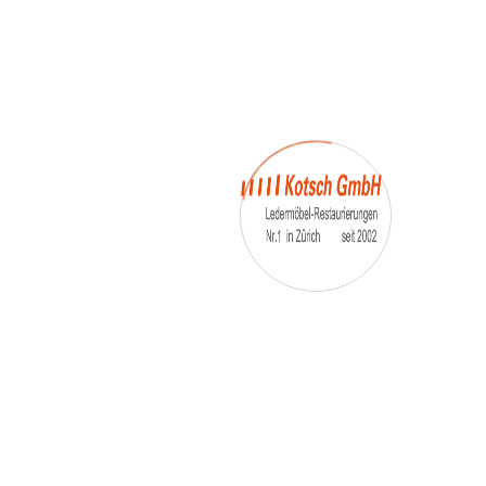
– Umfärbung
– Aufpolsterung
– Teil-, oder Ganz- Neubezüge
auch von
– Motoradsessel
– Autositze
– Eckbank
– Essstühle
– etc.
Möbelmarken:
De sede, Rolf Benz, Stega, Bretz, Cassina,
Corbusier, Walter Knoll, Artanova, Wittman,
Willisau, Hag, le Corbusier, Erpo, Louis gance, Loung
chair, Chesterfield, Stressless, line roset, Longlife,
Poltrona Frau, Hamilton, Leolux, Stokke, Nicoletti,
Trasio, W. Schillig, Mezzo, Himolla, Mies Vanderuhe-
Barcelona,Dietiker, ruf-Betten, etc..