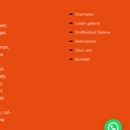
Startseite
Leder galerie
ier,
ger,
Stoffmöbel Galerie
Referenzen
man,
Über uns
ne
Kontakt
zi,
aly,
o,
es
er,
, ruf-
che