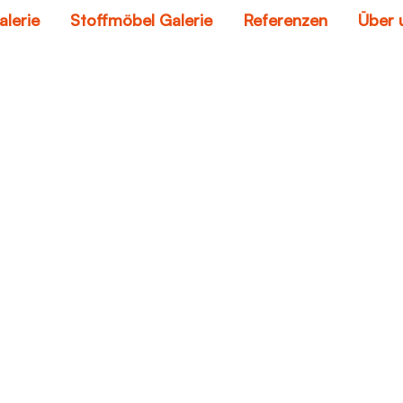
alerie
Stoffmöbel Galerie
Referenzen
Über 
nn man kunstleder 
Home
wie kann man kunstleder pflegen