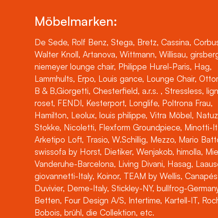
Möbelmarken:
De Sede, Rolf Benz, Stega, Bretz, Cassina, Corbus
Walter Knoll, Artanova, Wittmann, Willisau, girsber
niemeyer lounge chair, Philippe Hurel-Paris, Hag,
Lammhults, Erpo, Louis gance, Lounge Chair, Otto
B & B,Giorgetti, Chesterfield, a.r.s. , Stressless, lig
roset, FENDI, Kesterport, Longlife, Poltrona Frau,
Hamilton, Leolux, louis philippe, Vitra Möbel, Natuz
Stokke, Nicoletti, Flexform Groundpiece, Minotti-It
Arketipo Loft, Trasio, W.Schillig, Mezzo, Mario Batt
swissofa by Horst, Dietiker, Wenjakob, himolla, Mi
Vanderuhe-Barcelona, Living Divani, Hasag, Laaus
giovannetti-Italy, Koinor, TEAM by Wellis, Canapés
Duvivier, Deme-Italy, Stickley-NY, bullfrog-Germany
Betten, Four Design A/S, Intertime, Kartell-IT, Ro
Bobois, brühl, die Collektion, etc.