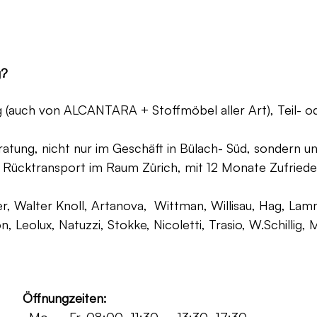
g?
ng (auch von ALCANTARA + Stoffmöbel aller Art), Teil- 
atung, nicht nur im Geschäft in Bülach- Süd, sondern un
 Rücktransport im Raum Zürich, mit 12 Monate Zufriede
, Walter Knoll, Artanova, Wittman, Willisau, Hag, Lammh
on, Leolux, Natuzzi, Stokke, Nicoletti, Trasio, W.Schilli
Öffnungzeiten: