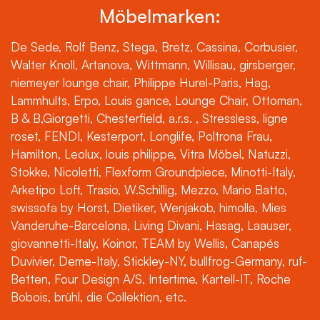
Möbelmarken:
De Sede, Rolf Benz, Stega, Bretz, Cassina, Corbusier,
Walter Knoll, Artanova, Wittmann, Willisau, girsberger,
niemeyer lounge chair, Philippe Hurel-Paris, Hag,
Lammhults, Erpo, Louis gance, Lounge Chair, Ottoman,
B & B,Giorgetti, Chesterfield, a.r.s. , Stressless, ligne
roset, FENDI, Kesterport, Longlife, Poltrona Frau,
Hamilton, Leolux, louis philippe, Vitra Möbel, Natuzzi,
Stokke, Nicoletti, Flexform Groundpiece, Minotti-Italy,
Arketipo Loft, Trasio, W.Schillig, Mezzo, Mario Batto,
swissofa by Horst, Dietiker, Wenjakob, himolla, Mies
Vanderuhe-Barcelona, Living Divani, Hasag, Laauser,
giovannetti-Italy, Koinor, TEAM by Wellis, Canapés
Duvivier, Deme-Italy, Stickley-NY, bullfrog-Germany, ruf-
Betten, Four Design A/S, Intertime, Kartell-IT, Roche
Bobois, brühl, die Collektion, etc.