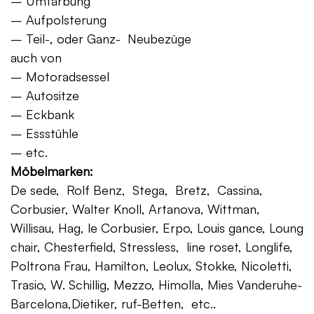
– Umfärbung
– Aufpolsterung
– Teil-, oder Ganz- Neubezüge
auch von
– Motoradsessel
– Autositze
– Eckbank
– Essstühle
– etc.
Möbelmarken:
De sede, Rolf Benz, Stega, Bretz, Cassina,
Corbusier, Walter Knoll, Artanova, Wittman,
Willisau, Hag, le Corbusier, Erpo, Louis gance, Loung
chair, Chesterfield, Stressless, line roset, Longlife,
Poltrona Frau, Hamilton, Leolux, Stokke, Nicoletti,
Trasio, W. Schillig, Mezzo, Himolla, Mies Vanderuhe-
Barcelona,Dietiker, ruf-Betten, etc..