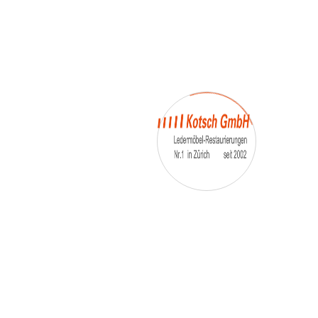
– Umfärbung
– Aufpolsterung
– Teil-, oder Ganz- Neubezüge
auch von
– Motoradsessel
– Autositze
– Eckbank
– Essstühle
– etc.
Möbelmarken:
De sede, Rolf Benz, Stega, Bretz, Cassina,
Corbusier, Walter Knoll, Artanova, Wittman,
Willisau, Hag, le Corbusier, Erpo, Louis gance, Loung
chair, Chesterfield, Stressless, line roset, Longlife,
Poltrona Frau, Hamilton, Leolux, Stokke, Nicoletti,
Trasio, W. Schillig, Mezzo, Himolla, Mies Vanderuhe-
Barcelona,Dietiker, ruf-Betten, etc..