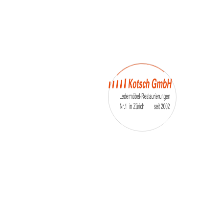
– Umfärbung
– Aufpolsterung
– Teil-, oder Ganz- Neubezüge
auch von
– Motoradsessel
– Autositze
– Eckbank
– Essstühle
– etc.
Möbelmarken:
De sede, Rolf Benz, Stega, Bretz, Cassina,
Corbusier, Walter Knoll, Artanova, Wittman,
Willisau, Hag, le Corbusier, Erpo, Louis gance, Loung
chair, Chesterfield, Stressless, line roset, Longlife,
Poltrona Frau, Hamilton, Leolux, Stokke, Nicoletti,
Trasio, W. Schillig, Mezzo, Himolla, Mies Vanderuhe-
Barcelona,Dietiker, ruf-Betten, etc..