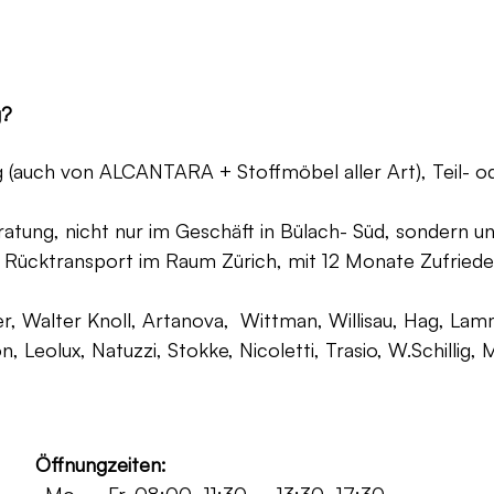
g?
ng (auch von ALCANTARA + Stoffmöbel aller Art), Teil- 
atung, nicht nur im Geschäft in Bülach- Süd, sondern un
 Rücktransport im Raum Zürich, mit 12 Monate Zufriede
, Walter Knoll, Artanova, Wittman, Willisau, Hag, Lammh
on, Leolux, Natuzzi, Stokke, Nicoletti, Trasio, W.Schilli
Öffnungzeiten: