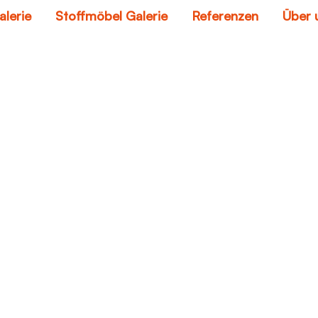
alerie
Stoffmöbel Galerie
Referenzen
Über 
nique couches for sa
Home
unique couches for sale