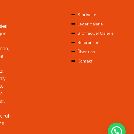
Startseite
Leder galerie
ier,
ger,
Stoffmöbel Galerie
Referenzen
man,
Über uns
ne
Kontakt
zi,
aly,
o,
es
er,
, ruf-
che