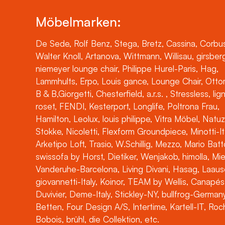
Möbelmarken:
De Sede, Rolf Benz, Stega, Bretz, Cassina, Corbus
Walter Knoll, Artanova, Wittmann, Willisau, girsber
niemeyer lounge chair, Philippe Hurel-Paris, Hag,
Lammhults, Erpo, Louis gance, Lounge Chair, Otto
B & B,Giorgetti, Chesterfield, a.r.s. , Stressless, lig
roset, FENDI, Kesterport, Longlife, Poltrona Frau,
Hamilton, Leolux, louis philippe, Vitra Möbel, Natuz
Stokke, Nicoletti, Flexform Groundpiece, Minotti-It
Arketipo Loft, Trasio, W.Schillig, Mezzo, Mario Batt
swissofa by Horst, Dietiker, Wenjakob, himolla, Mi
Vanderuhe-Barcelona, Living Divani, Hasag, Laaus
giovannetti-Italy, Koinor, TEAM by Wellis, Canapés
Duvivier, Deme-Italy, Stickley-NY, bullfrog-Germany
Betten, Four Design A/S, Intertime, Kartell-IT, Ro
Bobois, brühl, die Collektion, etc.