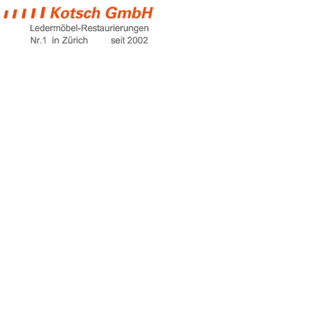
stressless
Home
stressless