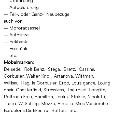
– Umfärbung
– Aufpolsterung
– Teil-, oder Ganz- Neubezüge
auch von
– Motoradsessel
– Autositze
– Eckbank
– Essstühle
– etc.
Möbelmarken:
De sede, Rolf Benz, Stega, Bretz, Cassina,
Corbusier, Walter Knoll, Artanova, Wittman,
Willisau, Hag, le Corbusier, Erpo, Louis gance, Loung
chair, Chesterfield, Stressless, line roset, Longlife,
Poltrona Frau, Hamilton, Leolux, Stokke, Nicoletti,
Trasio, W. Schillig, Mezzo, Himolla, Mies Vanderuhe-
Barcelona,Dietiker, ruf-Betten, etc..