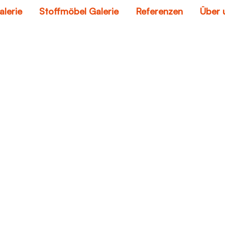
alerie
Stoffmöbel Galerie
Referenzen
Über 
el Teil, Oder Ganz
Home
Stoff-Möbel Teil, Oder Ganz Neubezüge