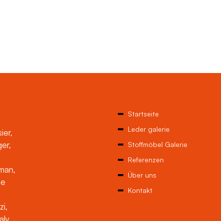
Startseite
Leder galerie
ier,
ger,
Stoffmöbel Galerie
Referenzen
man,
Über uns
ne
Kontakt
zi,
aly,