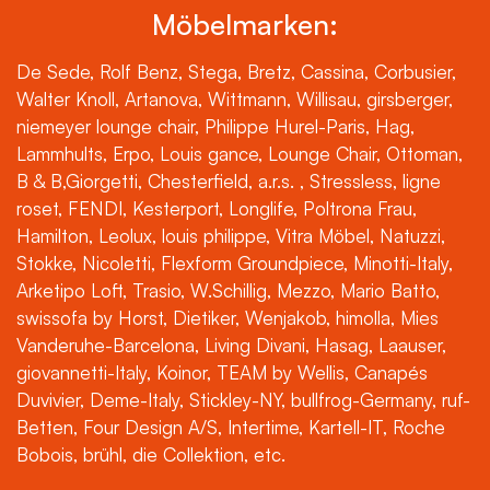
Möbelmarken:
De Sede, Rolf Benz, Stega, Bretz, Cassina, Corbusier,
Walter Knoll, Artanova, Wittmann, Willisau, girsberger,
niemeyer lounge chair, Philippe Hurel-Paris, Hag,
Lammhults, Erpo, Louis gance, Lounge Chair, Ottoman,
B & B,Giorgetti, Chesterfield, a.r.s. , Stressless, ligne
roset, FENDI, Kesterport, Longlife, Poltrona Frau,
Hamilton, Leolux, louis philippe, Vitra Möbel, Natuzzi,
Stokke, Nicoletti, Flexform Groundpiece, Minotti-Italy,
Arketipo Loft, Trasio, W.Schillig, Mezzo, Mario Batto,
swissofa by Horst, Dietiker, Wenjakob, himolla, Mies
Vanderuhe-Barcelona, Living Divani, Hasag, Laauser,
giovannetti-Italy, Koinor, TEAM by Wellis, Canapés
Duvivier, Deme-Italy, Stickley-NY, bullfrog-Germany, ruf-
Betten, Four Design A/S, Intertime, Kartell-IT, Roche
Bobois, brühl, die Collektion, etc.