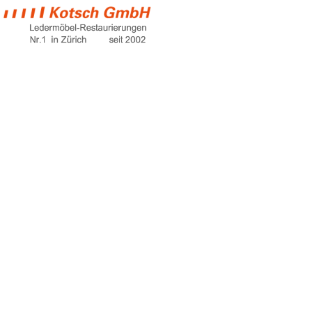
sofas online
Home
sofas online