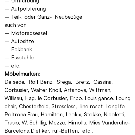
– Umfärbung
– Aufpolsterung
– Teil-, oder Ganz- Neubezüge
auch von
– Motoradsessel
– Autositze
– Eckbank
– Essstühle
– etc.
Möbelmarken:
De sede, Rolf Benz, Stega, Bretz, Cassina,
Corbusier, Walter Knoll, Artanova, Wittman,
Willisau, Hag, le Corbusier, Erpo, Louis gance, Loung
chair, Chesterfield, Stressless, line roset, Longlife,
Poltrona Frau, Hamilton, Leolux, Stokke, Nicoletti,
Trasio, W. Schillig, Mezzo, Himolla, Mies Vanderuhe-
Barcelona,Dietiker, ruf-Betten, etc..