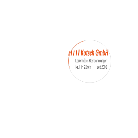
– Umfärbung
– Aufpolsterung
– Teil-, oder Ganz- Neubezüge
auch von
– Motoradsessel
– Autositze
– Eckbank
– Essstühle
– etc.
Möbelmarken:
De sede, Rolf Benz, Stega, Bretz, Cassina,
Corbusier, Walter Knoll, Artanova, Wittman,
Willisau, Hag, le Corbusier, Erpo, Louis gance, Loung
chair, Chesterfield, Stressless, line roset, Longlife,
Poltrona Frau, Hamilton, Leolux, Stokke, Nicoletti,
Trasio, W. Schillig, Mezzo, Himolla, Mies Vanderuhe-
Barcelona,Dietiker, ruf-Betten, etc..