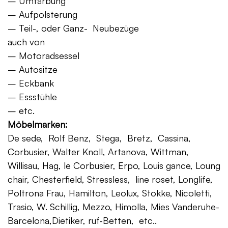
– Umfärbung
– Aufpolsterung
– Teil-, oder Ganz- Neubezüge
auch von
– Motoradsessel
– Autositze
– Eckbank
– Essstühle
– etc.
Möbelmarken:
De sede, Rolf Benz, Stega, Bretz, Cassina,
Corbusier, Walter Knoll, Artanova, Wittman,
Willisau, Hag, le Corbusier, Erpo, Louis gance, Loung
chair, Chesterfield, Stressless, line roset, Longlife,
Poltrona Frau, Hamilton, Leolux, Stokke, Nicoletti,
Trasio, W. Schillig, Mezzo, Himolla, Mies Vanderuhe-
Barcelona,Dietiker, ruf-Betten, etc..