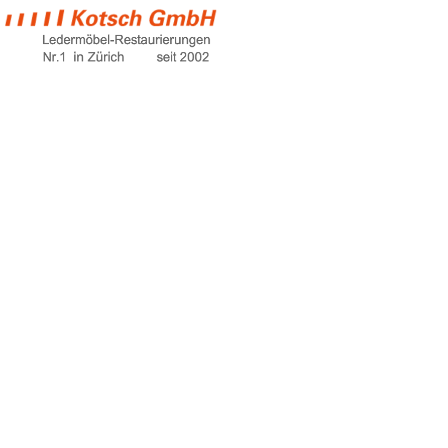
sofa with loveseat
Home
sofa with loveseat