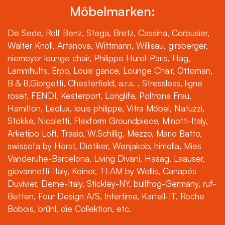
Möbelmarken:
De Sede, Rolf Benz, Stega, Bretz, Cassina, Corbusier,
Walter Knoll, Artanova, Wittmann, Willisau, girsberger,
niemeyer lounge chair, Philippe Hurel-Paris, Hag,
Lammhults, Erpo, Louis gance, Lounge Chair, Ottoman,
B & B,Giorgetti, Chesterfield, a.r.s. , Stressless, ligne
roset, FENDI, Kesterport, Longlife, Poltrona Frau,
Hamilton, Leolux, louis philippe, Vitra Möbel, Natuzzi,
Stokke, Nicoletti, Flexform Groundpiece, Minotti-Italy,
Arketipo Loft, Trasio, W.Schillig, Mezzo, Mario Batto,
swissofa by Horst, Dietiker, Wenjakob, himolla, Mies
Vanderuhe-Barcelona, Living Divani, Hasag, Laauser,
giovannetti-Italy, Koinor, TEAM by Wellis, Canapés
Duvivier, Deme-Italy, Stickley-NY, bullfrog-Germany, ruf-
Betten, Four Design A/S, Intertime, Kartell-IT, Roche
Bobois, brühl, die Collektion, etc.