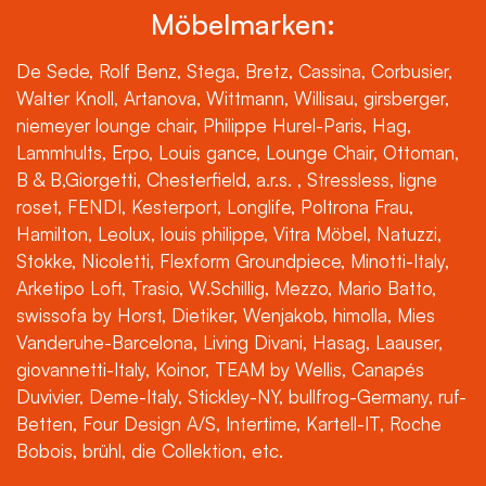
Möbelmarken:
De Sede, Rolf Benz, Stega, Bretz, Cassina, Corbusier,
Walter Knoll, Artanova, Wittmann, Willisau, girsberger,
niemeyer lounge chair, Philippe Hurel-Paris, Hag,
Lammhults, Erpo, Louis gance, Lounge Chair, Ottoman,
B & B,Giorgetti, Chesterfield, a.r.s. , Stressless, ligne
roset, FENDI, Kesterport, Longlife, Poltrona Frau,
Hamilton, Leolux, louis philippe, Vitra Möbel, Natuzzi,
Stokke, Nicoletti, Flexform Groundpiece, Minotti-Italy,
Arketipo Loft, Trasio, W.Schillig, Mezzo, Mario Batto,
swissofa by Horst, Dietiker, Wenjakob, himolla, Mies
Vanderuhe-Barcelona, Living Divani, Hasag, Laauser,
giovannetti-Italy, Koinor, TEAM by Wellis, Canapés
Duvivier, Deme-Italy, Stickley-NY, bullfrog-Germany, ruf-
Betten, Four Design A/S, Intertime, Kartell-IT, Roche
Bobois, brühl, die Collektion, etc.