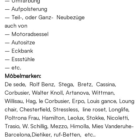
– Umfärbung
– Aufpolsterung
– Teil-, oder Ganz- Neubezüge
auch von
– Motoradsessel
– Autositze
– Eckbank
– Essstühle
– etc.
Möbelmarken:
De sede, Rolf Benz, Stega, Bretz, Cassina,
Corbusier, Walter Knoll, Artanova, Wittman,
Willisau, Hag, le Corbusier, Erpo, Louis gance, Loung
chair, Chesterfield, Stressless, line roset, Longlife,
Poltrona Frau, Hamilton, Leolux, Stokke, Nicoletti,
Trasio, W. Schillig, Mezzo, Himolla, Mies Vanderuhe-
Barcelona,Dietiker, ruf-Betten, etc..