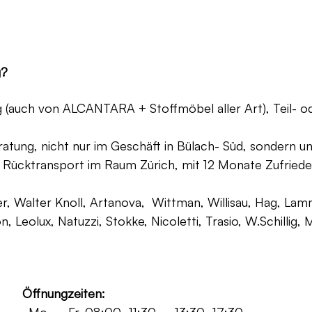
g?
ng (auch von ALCANTARA + Stoffmöbel aller Art), Teil- 
atung, nicht nur im Geschäft in Bülach- Süd, sondern un
 Rücktransport im Raum Zürich, mit 12 Monate Zufriede
, Walter Knoll, Artanova, Wittman, Willisau, Hag, Lammh
on, Leolux, Natuzzi, Stokke, Nicoletti, Trasio, W.Schilli
Öffnungzeiten: