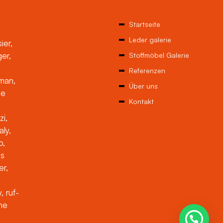
Startseite
Leder galerie
ier,
ger,
Stoffmöbel Galerie
Referenzen
man,
Über uns
ne
Kontakt
zi,
aly,
o,
es
er,
, ruf-
che