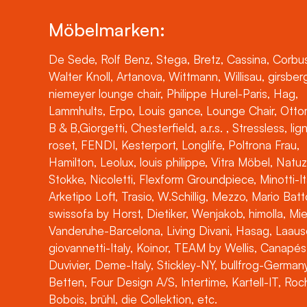
Möbelmarken:
De Sede, Rolf Benz, Stega, Bretz, Cassina, Corbus
Walter Knoll, Artanova, Wittmann, Willisau, girsber
niemeyer lounge chair, Philippe Hurel-Paris, Hag,
Lammhults, Erpo, Louis gance, Lounge Chair, Otto
B & B,Giorgetti, Chesterfield, a.r.s. , Stressless, lig
roset, FENDI, Kesterport, Longlife, Poltrona Frau,
Hamilton, Leolux, louis philippe, Vitra Möbel, Natuz
Stokke, Nicoletti, Flexform Groundpiece, Minotti-It
Arketipo Loft, Trasio, W.Schillig, Mezzo, Mario Batt
swissofa by Horst, Dietiker, Wenjakob, himolla, Mi
Vanderuhe-Barcelona, Living Divani, Hasag, Laaus
giovannetti-Italy, Koinor, TEAM by Wellis, Canapés
Duvivier, Deme-Italy, Stickley-NY, bullfrog-Germany
Betten, Four Design A/S, Intertime, Kartell-IT, Ro
Bobois, brühl, die Collektion, etc.