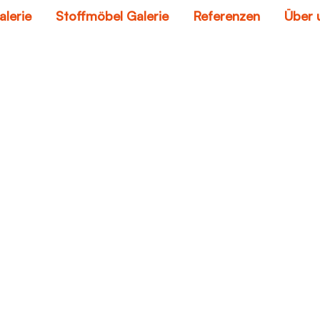
alerie
Stoffmöbel Galerie
Referenzen
Über 
sofa verkaufen
Home
sofa verkaufen