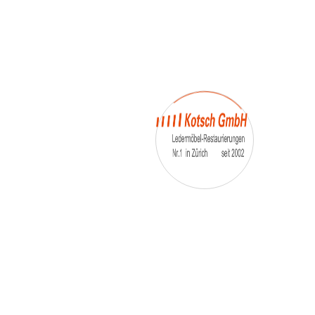
– Umfärbung
– Aufpolsterung
– Teil-, oder Ganz- Neubezüge
auch von
– Motoradsessel
– Autositze
– Eckbank
– Essstühle
– etc.
Möbelmarken:
De sede, Rolf Benz, Stega, Bretz, Cassina,
Corbusier, Walter Knoll, Artanova, Wittman,
Willisau, Hag, le Corbusier, Erpo, Louis gance, Loung
chair, Chesterfield, Stressless, line roset, Longlife,
Poltrona Frau, Hamilton, Leolux, Stokke, Nicoletti,
Trasio, W. Schillig, Mezzo, Himolla, Mies Vanderuhe-
Barcelona,Dietiker, ruf-Betten, etc..