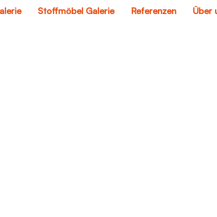
alerie
Stoffmöbel Galerie
Referenzen
Über 
sofa shops
Home
sofa shops