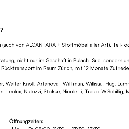
g?
ng (auch von ALCANTARA + Stoffmöbel aller Art), Teil- 
atung, nicht nur im Geschäft in Bülach- Süd, sondern un
 Rücktransport im Raum Zürich, mit 12 Monate Zufriede
, Walter Knoll, Artanova, Wittman, Willisau, Hag, Lammh
on, Leolux, Natuzzi, Stokke, Nicoletti, Trasio, W.Schilli
Öffnungzeiten: