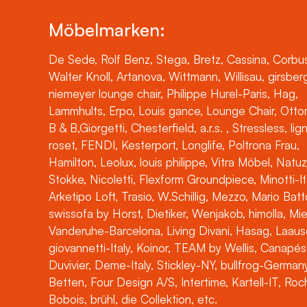
Möbelmarken:
De Sede, Rolf Benz, Stega, Bretz, Cassina, Corbus
Walter Knoll, Artanova, Wittmann, Willisau, girsber
niemeyer lounge chair, Philippe Hurel-Paris, Hag,
Lammhults, Erpo, Louis gance, Lounge Chair, Otto
B & B,Giorgetti, Chesterfield, a.r.s. , Stressless, lig
roset, FENDI, Kesterport, Longlife, Poltrona Frau,
Hamilton, Leolux, louis philippe, Vitra Möbel, Natuz
Stokke, Nicoletti, Flexform Groundpiece, Minotti-It
Arketipo Loft, Trasio, W.Schillig, Mezzo, Mario Batt
swissofa by Horst, Dietiker, Wenjakob, himolla, Mi
Vanderuhe-Barcelona, Living Divani, Hasag, Laaus
giovannetti-Italy, Koinor, TEAM by Wellis, Canapés
Duvivier, Deme-Italy, Stickley-NY, bullfrog-Germany
Betten, Four Design A/S, Intertime, Kartell-IT, Ro
Bobois, brühl, die Collektion, etc.