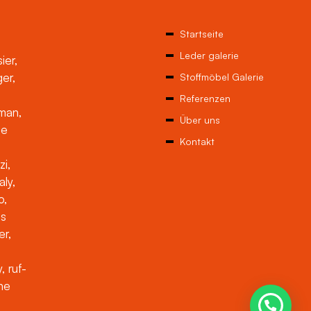
Startseite
Leder galerie
ier,
ger,
Stoffmöbel Galerie
Referenzen
man,
Über uns
ne
Kontakt
zi,
aly,
o,
es
er,
, ruf-
che