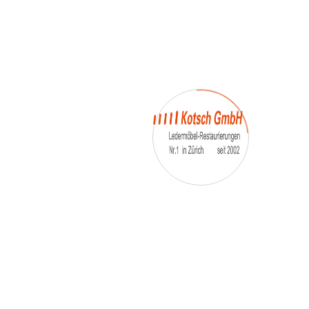
– Umfärbung
– Aufpolsterung
– Teil-, oder Ganz- Neubezüge
auch von
– Motoradsessel
– Autositze
– Eckbank
– Essstühle
– etc.
Möbelmarken:
De sede, Rolf Benz, Stega, Bretz, Cassina,
Corbusier, Walter Knoll, Artanova, Wittman,
Willisau, Hag, le Corbusier, Erpo, Louis gance, Loung
chair, Chesterfield, Stressless, line roset, Longlife,
Poltrona Frau, Hamilton, Leolux, Stokke, Nicoletti,
Trasio, W. Schillig, Mezzo, Himolla, Mies Vanderuhe-
Barcelona,Dietiker, ruf-Betten, etc..