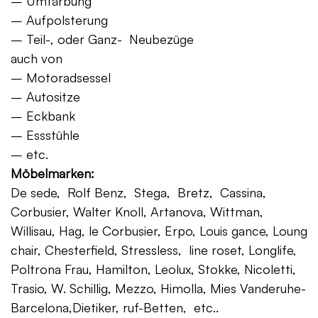
– Umfärbung
– Aufpolsterung
– Teil-, oder Ganz- Neubezüge
auch von
– Motoradsessel
– Autositze
– Eckbank
– Essstühle
– etc.
Möbelmarken:
De sede, Rolf Benz, Stega, Bretz, Cassina,
Corbusier, Walter Knoll, Artanova, Wittman,
Willisau, Hag, le Corbusier, Erpo, Louis gance, Loung
chair, Chesterfield, Stressless, line roset, Longlife,
Poltrona Frau, Hamilton, Leolux, Stokke, Nicoletti,
Trasio, W. Schillig, Mezzo, Himolla, Mies Vanderuhe-
Barcelona,Dietiker, ruf-Betten, etc..