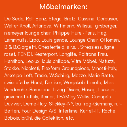
Möbelmarken:
De Sede, Rolf Benz, Stega, Bretz, Cassina, Corbusier,
Walter Knoll, Artanova, Wittmann, Willisau, girsberger,
niemeyer lounge chair, Philippe Hurel-Paris, Hag,
Lammhults, Erpo, Louis gance, Lounge Chair, Ottoman,
B & B,Giorgetti, Chesterfield, a.r.s. , Stressless, ligne
roset, FENDI, Kesterport, Longlife, Poltrona Frau,
Hamilton, Leolux, louis philippe, Vitra Möbel, Natuzzi,
Stokke, Nicoletti, Flexform Groundpiece, Minotti-Italy,
Arketipo Loft, Trasio, W.Schillig, Mezzo, Mario Batto,
swissofa by Horst, Dietiker, Wenjakob, himolla, Mies
Vanderuhe-Barcelona, Living Divani, Hasag, Laauser,
giovannetti-Italy, Koinor, TEAM by Wellis, Canapés
Duvivier, Deme-Italy, Stickley-NY, bullfrog-Germany, ruf-
Betten, Four Design A/S, Intertime, Kartell-IT, Roche
Bobois, brühl, die Collektion, etc.