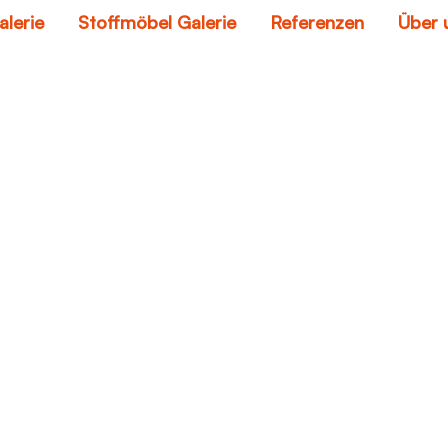
alerie
Stoffmöbel Galerie
Referenzen
Über 
sofa sessel
Home
sofa sessel