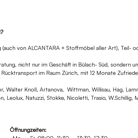
g?
ng (auch von ALCANTARA + Stoffmöbel aller Art), Teil- 
atung, nicht nur im Geschäft in Bülach- Süd, sondern un
 Rücktransport im Raum Zürich, mit 12 Monate Zufriede
, Walter Knoll, Artanova, Wittman, Willisau, Hag, Lammh
on, Leolux, Natuzzi, Stokke, Nicoletti, Trasio, W.Schilli
Öffnungzeiten: