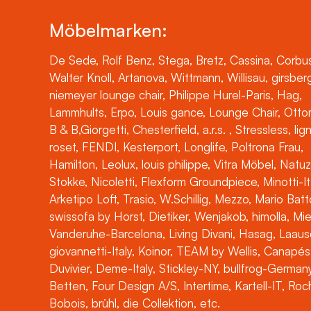
Möbelmarken:
De Sede, Rolf Benz, Stega, Bretz, Cassina, Corbus
Walter Knoll, Artanova, Wittmann, Willisau, girsber
niemeyer lounge chair, Philippe Hurel-Paris, Hag,
Lammhults, Erpo, Louis gance, Lounge Chair, Otto
B & B,Giorgetti, Chesterfield, a.r.s. , Stressless, lig
roset, FENDI, Kesterport, Longlife, Poltrona Frau,
Hamilton, Leolux, louis philippe, Vitra Möbel, Natuz
Stokke, Nicoletti, Flexform Groundpiece, Minotti-It
Arketipo Loft, Trasio, W.Schillig, Mezzo, Mario Batt
swissofa by Horst, Dietiker, Wenjakob, himolla, Mi
Vanderuhe-Barcelona, Living Divani, Hasag, Laaus
giovannetti-Italy, Koinor, TEAM by Wellis, Canapés
Duvivier, Deme-Italy, Stickley-NY, bullfrog-Germany
Betten, Four Design A/S, Intertime, Kartell-IT, Ro
Bobois, brühl, die Collektion, etc.