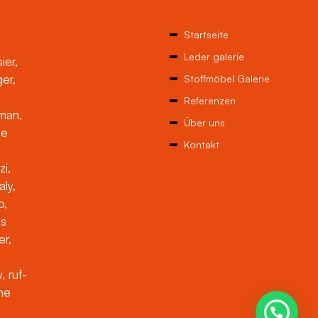
Startseite
Leder galerie
ier,
ger,
Stoffmöbel Galerie
Referenzen
man,
Über uns
ne
Kontakt
zi,
aly,
o,
es
er,
, ruf-
che