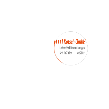
– Umfärbung
– Aufpolsterung
– Teil-, oder Ganz- Neubezüge
auch von
– Motoradsessel
– Autositze
– Eckbank
– Essstühle
– etc.
Möbelmarken:
De sede, Rolf Benz, Stega, Bretz, Cassina,
Corbusier, Walter Knoll, Artanova, Wittman,
Willisau, Hag, le Corbusier, Erpo, Louis gance, Loung
chair, Chesterfield, Stressless, line roset, Longlife,
Poltrona Frau, Hamilton, Leolux, Stokke, Nicoletti,
Trasio, W. Schillig, Mezzo, Himolla, Mies Vanderuhe-
Barcelona,Dietiker, ruf-Betten, etc..