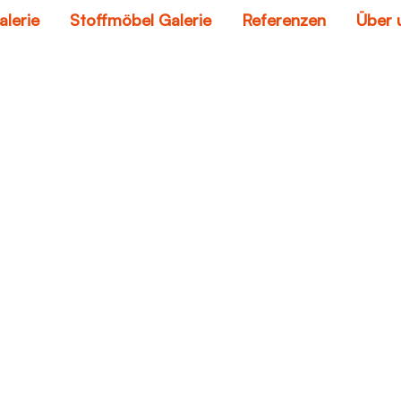
alerie
Stoffmöbel Galerie
Referenzen
Über 
sofa polster
Home
sofa polster