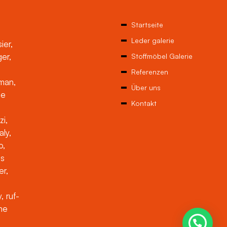
Startseite
Leder galerie
ier,
ger,
Stoffmöbel Galerie
Referenzen
man,
Über uns
ne
Kontakt
zi,
aly,
o,
es
er,
, ruf-
che