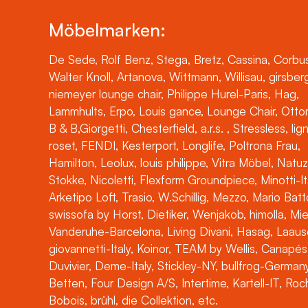
Möbelmarken:
De Sede, Rolf Benz, Stega, Bretz, Cassina, Corbus
Walter Knoll, Artanova, Wittmann, Willisau, girsber
niemeyer lounge chair, Philippe Hurel-Paris, Hag,
Lammhults, Erpo, Louis gance, Lounge Chair, Otto
B & B,Giorgetti, Chesterfield, a.r.s. , Stressless, lig
roset, FENDI, Kesterport, Longlife, Poltrona Frau,
Hamilton, Leolux, louis philippe, Vitra Möbel, Natuz
Stokke, Nicoletti, Flexform Groundpiece, Minotti-It
Arketipo Loft, Trasio, W.Schillig, Mezzo, Mario Batt
swissofa by Horst, Dietiker, Wenjakob, himolla, Mi
Vanderuhe-Barcelona, Living Divani, Hasag, Laaus
giovannetti-Italy, Koinor, TEAM by Wellis, Canapés
Duvivier, Deme-Italy, Stickley-NY, bullfrog-Germany
Betten, Four Design A/S, Intertime, Kartell-IT, Ro
Bobois, brühl, die Collektion, etc.