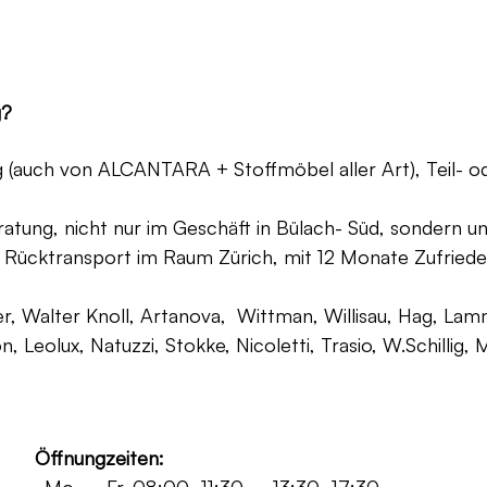
g?
ng (auch von ALCANTARA + Stoffmöbel aller Art), Teil- 
atung, nicht nur im Geschäft in Bülach- Süd, sondern un
 Rücktransport im Raum Zürich, mit 12 Monate Zufriede
, Walter Knoll, Artanova, Wittman, Willisau, Hag, Lammh
on, Leolux, Natuzzi, Stokke, Nicoletti, Trasio, W.Schilli
Öffnungzeiten: