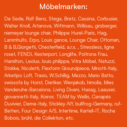
Möbelmarken:
De Sede, Rolf Benz, Stega, Bretz, Cassina, Corbusier,
Walter Knoll, Artanova, Wittmann, Willisau, girsberger,
niemeyer lounge chair, Philippe Hurel-Paris, Hag,
Lammhults, Erpo, Louis gance, Lounge Chair, Ottoman,
B & B,Giorgetti, Chesterfield, a.r.s. , Stressless, ligne
roset, FENDI, Kesterport, Longlife, Poltrona Frau,
Hamilton, Leolux, louis philippe, Vitra Möbel, Natuzzi,
Stokke, Nicoletti, Flexform Groundpiece, Minotti-Italy,
Arketipo Loft, Trasio, W.Schillig, Mezzo, Mario Batto,
swissofa by Horst, Dietiker, Wenjakob, himolla, Mies
Vanderuhe-Barcelona, Living Divani, Hasag, Laauser,
giovannetti-Italy, Koinor, TEAM by Wellis, Canapés
Duvivier, Deme-Italy, Stickley-NY, bullfrog-Germany, ruf-
Betten, Four Design A/S, Intertime, Kartell-IT, Roche
Bobois, brühl, die Collektion, etc.