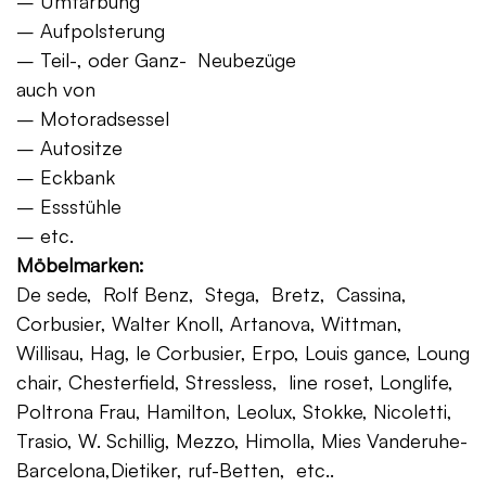
– Umfärbung
– Aufpolsterung
– Teil-, oder Ganz- Neubezüge
auch von
– Motoradsessel
– Autositze
– Eckbank
– Essstühle
– etc.
Möbelmarken:
De sede, Rolf Benz, Stega, Bretz, Cassina,
Corbusier, Walter Knoll, Artanova, Wittman,
Willisau, Hag, le Corbusier, Erpo, Louis gance, Loung
chair, Chesterfield, Stressless, line roset, Longlife,
Poltrona Frau, Hamilton, Leolux, Stokke, Nicoletti,
Trasio, W. Schillig, Mezzo, Himolla, Mies Vanderuhe-
Barcelona,Dietiker, ruf-Betten, etc..