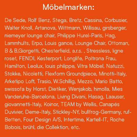
Möbelmarken:
De Sede, Rolf Benz, Stega, Bretz, Cassina, Corbusier,
Walter Knoll, Artanova, Wittmann, Willisau, girsberger,
niemeyer lounge chair, Philippe Hurel-Paris, Hag,
Lammhults, Erpo, Louis gance, Lounge Chair, Ottoman,
B & B,Giorgetti, Chesterfield, a.r.s. , Stressless, ligne
roset, FENDI, Kesterport, Longlife, Poltrona Frau,
Hamilton, Leolux, louis philippe, Vitra Möbel, Natuzzi,
Stokke, Nicoletti, Flexform Groundpiece, Minotti-Italy,
Arketipo Loft, Trasio, W.Schillig, Mezzo, Mario Batto,
swissofa by Horst, Dietiker, Wenjakob, himolla, Mies
Vanderuhe-Barcelona, Living Divani, Hasag, Laauser,
giovannetti-Italy, Koinor, TEAM by Wellis, Canapés
Duvivier, Deme-Italy, Stickley-NY, bullfrog-Germany, ruf-
Betten, Four Design A/S, Intertime, Kartell-IT, Roche
Bobois, brühl, die Collektion, etc.