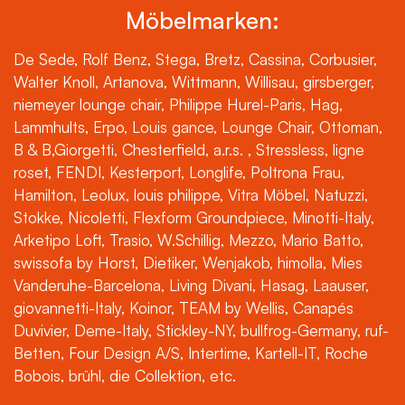
Möbelmarken:
De Sede, Rolf Benz, Stega, Bretz, Cassina, Corbusier,
Walter Knoll, Artanova, Wittmann, Willisau, girsberger,
niemeyer lounge chair, Philippe Hurel-Paris, Hag,
Lammhults, Erpo, Louis gance, Lounge Chair, Ottoman,
B & B,Giorgetti, Chesterfield, a.r.s. , Stressless, ligne
roset, FENDI, Kesterport, Longlife, Poltrona Frau,
Hamilton, Leolux, louis philippe, Vitra Möbel, Natuzzi,
Stokke, Nicoletti, Flexform Groundpiece, Minotti-Italy,
Arketipo Loft, Trasio, W.Schillig, Mezzo, Mario Batto,
swissofa by Horst, Dietiker, Wenjakob, himolla, Mies
Vanderuhe-Barcelona, Living Divani, Hasag, Laauser,
giovannetti-Italy, Koinor, TEAM by Wellis, Canapés
Duvivier, Deme-Italy, Stickley-NY, bullfrog-Germany, ruf-
Betten, Four Design A/S, Intertime, Kartell-IT, Roche
Bobois, brühl, die Collektion, etc.