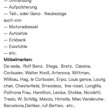
– Umfärbung
– Aufpolsterung
– Teil-, oder Ganz- Neubezüge
auch von
– Motoradsessel
– Autositze
– Eckbank
– Essstühle
– etc.
Möbelmarken:
De sede, Rolf Benz, Stega, Bretz, Cassina,
Corbusier, Walter Knoll, Artanova, Wittman,
Willisau, Hag, le Corbusier, Erpo, Louis gance, Loung
chair, Chesterfield, Stressless, line roset, Longlife,
Poltrona Frau, Hamilton, Leolux, Stokke, Nicoletti,
Trasio, W. Schillig, Mezzo, Himolla, Mies Vanderuhe-
Barcelona,Dietiker, ruf-Betten, etc..