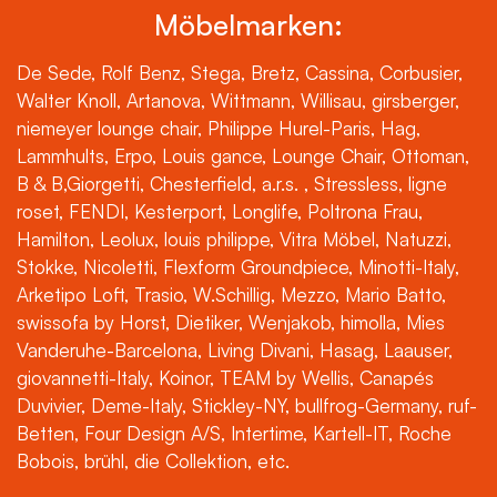
Möbelmarken:
De Sede, Rolf Benz, Stega, Bretz, Cassina, Corbusier,
Walter Knoll, Artanova, Wittmann, Willisau, girsberger,
niemeyer lounge chair, Philippe Hurel-Paris, Hag,
Lammhults, Erpo, Louis gance, Lounge Chair, Ottoman,
B & B,Giorgetti, Chesterfield, a.r.s. , Stressless, ligne
roset, FENDI, Kesterport, Longlife, Poltrona Frau,
Hamilton, Leolux, louis philippe, Vitra Möbel, Natuzzi,
Stokke, Nicoletti, Flexform Groundpiece, Minotti-Italy,
Arketipo Loft, Trasio, W.Schillig, Mezzo, Mario Batto,
swissofa by Horst, Dietiker, Wenjakob, himolla, Mies
Vanderuhe-Barcelona, Living Divani, Hasag, Laauser,
giovannetti-Italy, Koinor, TEAM by Wellis, Canapés
Duvivier, Deme-Italy, Stickley-NY, bullfrog-Germany, ruf-
Betten, Four Design A/S, Intertime, Kartell-IT, Roche
Bobois, brühl, die Collektion, etc.