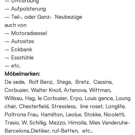
– Umfärbung
– Aufpolsterung
– Teil-, oder Ganz- Neubezüge
auch von
– Motoradsessel
– Autositze
– Eckbank
– Essstühle
– etc.
Möbelmarken:
De sede, Rolf Benz, Stega, Bretz, Cassina,
Corbusier, Walter Knoll, Artanova, Wittman,
Willisau, Hag, le Corbusier, Erpo, Louis gance, Loung
chair, Chesterfield, Stressless, line roset, Longlife,
Poltrona Frau, Hamilton, Leolux, Stokke, Nicoletti,
Trasio, W. Schillig, Mezzo, Himolla, Mies Vanderuhe-
Barcelona,Dietiker, ruf-Betten, etc..