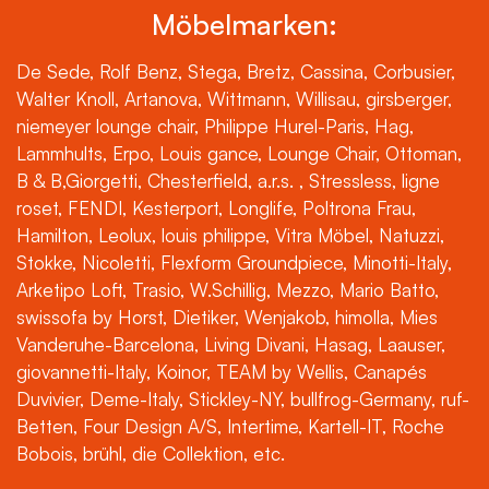
Möbelmarken:
De Sede, Rolf Benz, Stega, Bretz, Cassina, Corbusier,
Walter Knoll, Artanova, Wittmann, Willisau, girsberger,
niemeyer lounge chair, Philippe Hurel-Paris, Hag,
Lammhults, Erpo, Louis gance, Lounge Chair, Ottoman,
B & B,Giorgetti, Chesterfield, a.r.s. , Stressless, ligne
roset, FENDI, Kesterport, Longlife, Poltrona Frau,
Hamilton, Leolux, louis philippe, Vitra Möbel, Natuzzi,
Stokke, Nicoletti, Flexform Groundpiece, Minotti-Italy,
Arketipo Loft, Trasio, W.Schillig, Mezzo, Mario Batto,
swissofa by Horst, Dietiker, Wenjakob, himolla, Mies
Vanderuhe-Barcelona, Living Divani, Hasag, Laauser,
giovannetti-Italy, Koinor, TEAM by Wellis, Canapés
Duvivier, Deme-Italy, Stickley-NY, bullfrog-Germany, ruf-
Betten, Four Design A/S, Intertime, Kartell-IT, Roche
Bobois, brühl, die Collektion, etc.