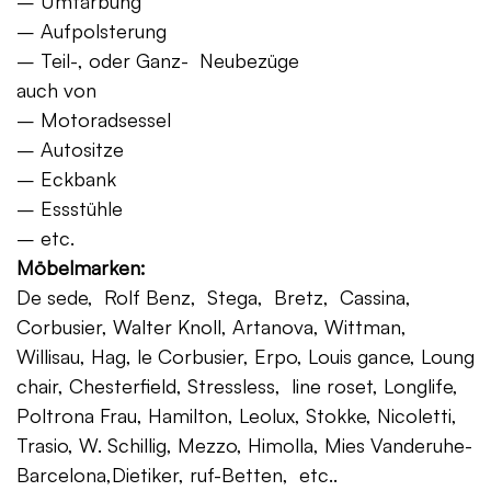
– Umfärbung
– Aufpolsterung
– Teil-, oder Ganz- Neubezüge
auch von
– Motoradsessel
– Autositze
– Eckbank
– Essstühle
– etc.
Möbelmarken:
De sede, Rolf Benz, Stega, Bretz, Cassina,
Corbusier, Walter Knoll, Artanova, Wittman,
Willisau, Hag, le Corbusier, Erpo, Louis gance, Loung
chair, Chesterfield, Stressless, line roset, Longlife,
Poltrona Frau, Hamilton, Leolux, Stokke, Nicoletti,
Trasio, W. Schillig, Mezzo, Himolla, Mies Vanderuhe-
Barcelona,Dietiker, ruf-Betten, etc..