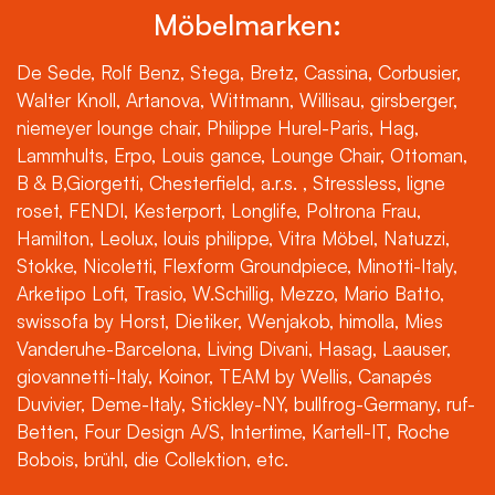
Möbelmarken:
De Sede, Rolf Benz, Stega, Bretz, Cassina, Corbusier,
Walter Knoll, Artanova, Wittmann, Willisau, girsberger,
niemeyer lounge chair, Philippe Hurel-Paris, Hag,
Lammhults, Erpo, Louis gance, Lounge Chair, Ottoman,
B & B,Giorgetti, Chesterfield, a.r.s. , Stressless, ligne
roset, FENDI, Kesterport, Longlife, Poltrona Frau,
Hamilton, Leolux, louis philippe, Vitra Möbel, Natuzzi,
Stokke, Nicoletti, Flexform Groundpiece, Minotti-Italy,
Arketipo Loft, Trasio, W.Schillig, Mezzo, Mario Batto,
swissofa by Horst, Dietiker, Wenjakob, himolla, Mies
Vanderuhe-Barcelona, Living Divani, Hasag, Laauser,
giovannetti-Italy, Koinor, TEAM by Wellis, Canapés
Duvivier, Deme-Italy, Stickley-NY, bullfrog-Germany, ruf-
Betten, Four Design A/S, Intertime, Kartell-IT, Roche
Bobois, brühl, die Collektion, etc.