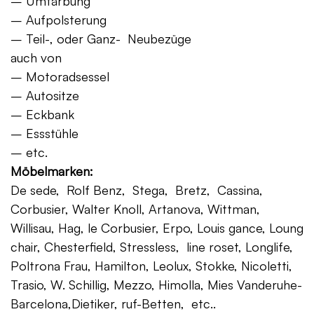
– Umfärbung
– Aufpolsterung
– Teil-, oder Ganz- Neubezüge
auch von
– Motoradsessel
– Autositze
– Eckbank
– Essstühle
– etc.
Möbelmarken:
De sede, Rolf Benz, Stega, Bretz, Cassina,
Corbusier, Walter Knoll, Artanova, Wittman,
Willisau, Hag, le Corbusier, Erpo, Louis gance, Loung
chair, Chesterfield, Stressless, line roset, Longlife,
Poltrona Frau, Hamilton, Leolux, Stokke, Nicoletti,
Trasio, W. Schillig, Mezzo, Himolla, Mies Vanderuhe-
Barcelona,Dietiker, ruf-Betten, etc..