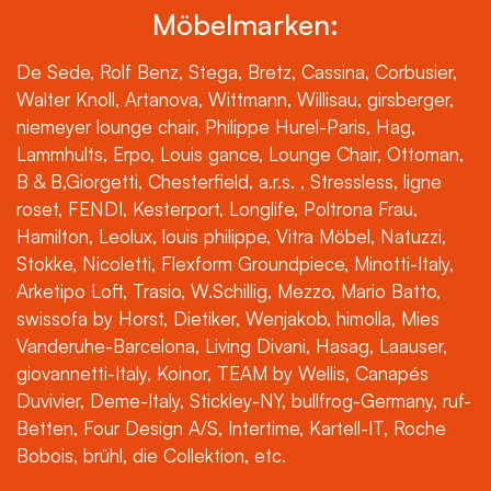
Möbelmarken:
De Sede, Rolf Benz, Stega, Bretz, Cassina, Corbusier,
Walter Knoll, Artanova, Wittmann, Willisau, girsberger,
niemeyer lounge chair, Philippe Hurel-Paris, Hag,
Lammhults, Erpo, Louis gance, Lounge Chair, Ottoman,
B & B,Giorgetti, Chesterfield, a.r.s. , Stressless, ligne
roset, FENDI, Kesterport, Longlife, Poltrona Frau,
Hamilton, Leolux, louis philippe, Vitra Möbel, Natuzzi,
Stokke, Nicoletti, Flexform Groundpiece, Minotti-Italy,
Arketipo Loft, Trasio, W.Schillig, Mezzo, Mario Batto,
swissofa by Horst, Dietiker, Wenjakob, himolla, Mies
Vanderuhe-Barcelona, Living Divani, Hasag, Laauser,
giovannetti-Italy, Koinor, TEAM by Wellis, Canapés
Duvivier, Deme-Italy, Stickley-NY, bullfrog-Germany, ruf-
Betten, Four Design A/S, Intertime, Kartell-IT, Roche
Bobois, brühl, die Collektion, etc.