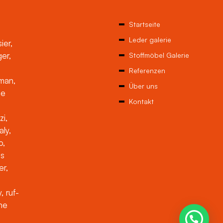
Startseite
Leder galerie
ier,
ger,
Stoffmöbel Galerie
Referenzen
man,
Über uns
ne
Kontakt
zi,
aly,
o,
es
er,
, ruf-
che