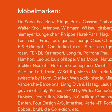
Möbelmarken:
De Sede, Rolf Benz, Stega, Bretz, Cassina, Corbus
Walter Knoll, Artanova, Wittmann, Willisau, girsber
niemeyer lounge chair, Philippe Hurel-Paris, Hag,
Lammhults, Erpo, Louis gance, Lounge Chair, Otto
B & B,Giorgetti, Chesterfield, a.r.s. , Stressless, lig
roset, FENDI, Kesterport, Longlife, Poltrona Frau,
Hamilton, Leolux, louis philippe, Vitra Möbel, Natuz
Stokke, Nicoletti, Flexform Groundpiece, Minotti-It
Arketipo Loft, Trasio, W.Schillig, Mezzo, Mario Batt
swissofa by Horst, Dietiker, Wenjakob, himolla, Mi
Vanderuhe-Barcelona, Living Divani, Hasag, Laaus
giovannetti-Italy, Koinor, TEAM by Wellis, Canapés
Duvivier, Deme-Italy, Stickley-NY, bullfrog-Germany
Betten, Four Design A/S, Intertime, Kartell-IT, Ro
Bobois, brühl, die Collektion, etc.