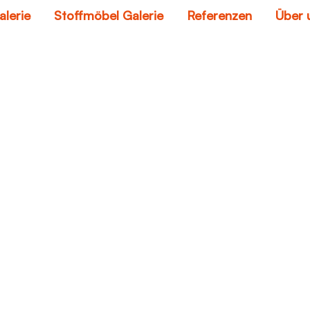
alerie
Stoffmöbel Galerie
Referenzen
Über 
sofa braun
Home
sofa braun