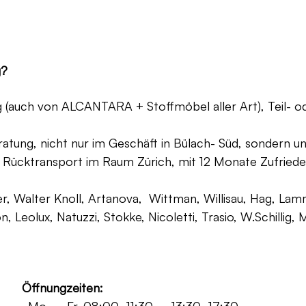
g?
ng (auch von ALCANTARA + Stoffmöbel aller Art), Teil- 
atung, nicht nur im Geschäft in Bülach- Süd, sondern un
 Rücktransport im Raum Zürich, mit 12 Monate Zufriede
, Walter Knoll, Artanova, Wittman, Willisau, Hag, Lammh
on, Leolux, Natuzzi, Stokke, Nicoletti, Trasio, W.Schilli
Öffnungzeiten: