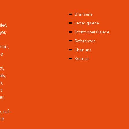
Startseite
Leder galerie
ier,
ger,
Stoffmöbel Galerie
Referenzen
man,
Über uns
ne
Kontakt
zi,
aly,
o,
es
er,
, ruf-
che