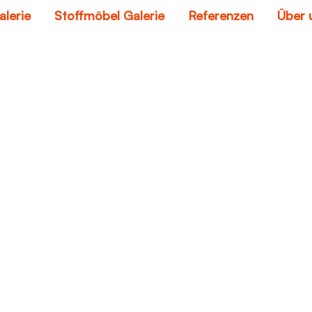
alerie
Stoffmöbel Galerie
Referenzen
Über 
ofa and loveseat sa
Home
sofa and loveseat sale