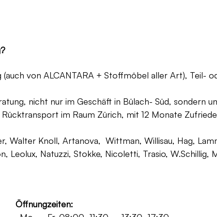
g?
ng (auch von ALCANTARA + Stoffmöbel aller Art), Teil- 
atung, nicht nur im Geschäft in Bülach- Süd, sondern un
 Rücktransport im Raum Zürich, mit 12 Monate Zufriede
, Walter Knoll, Artanova, Wittman, Willisau, Hag, Lammh
on, Leolux, Natuzzi, Stokke, Nicoletti, Trasio, W.Schilli
Öffnungzeiten: