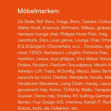
Möbelmarken:
De Sede, Rolf Benz, Stega, Bretz, Cassina, Corbus
Walter Knoll, Artanova, Wittmann, Willisau, girsber
niemeyer lounge chair, Philippe Hurel-Paris, Hag,
Lammhults, Erpo, Louis gance, Lounge Chair, Otto
B & B,Giorgetti, Chesterfield, a.r.s. , Stressless, lig
roset, FENDI, Kesterport, Longlife, Poltrona Frau,
Hamilton, Leolux, louis philippe, Vitra Möbel, Natuz
Stokke, Nicoletti, Flexform Groundpiece, Minotti-It
Arketipo Loft, Trasio, W.Schillig, Mezzo, Mario Batt
swissofa by Horst, Dietiker, Wenjakob, himolla, Mi
Vanderuhe-Barcelona, Living Divani, Hasag, Laaus
giovannetti-Italy, Koinor, TEAM by Wellis, Canapés
Duvivier, Deme-Italy, Stickley-NY, bullfrog-Germany
Betten, Four Design A/S, Intertime, Kartell-IT, Ro
Bobois, brühl, die Collektion, etc.