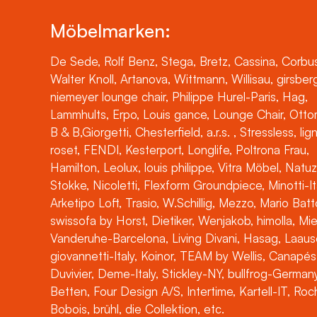
Möbelmarken:
De Sede, Rolf Benz, Stega, Bretz, Cassina, Corbus
Walter Knoll, Artanova, Wittmann, Willisau, girsber
niemeyer lounge chair, Philippe Hurel-Paris, Hag,
Lammhults, Erpo, Louis gance, Lounge Chair, Otto
B & B,Giorgetti, Chesterfield, a.r.s. , Stressless, lig
roset, FENDI, Kesterport, Longlife, Poltrona Frau,
Hamilton, Leolux, louis philippe, Vitra Möbel, Natuz
Stokke, Nicoletti, Flexform Groundpiece, Minotti-It
Arketipo Loft, Trasio, W.Schillig, Mezzo, Mario Batt
swissofa by Horst, Dietiker, Wenjakob, himolla, Mi
Vanderuhe-Barcelona, Living Divani, Hasag, Laaus
giovannetti-Italy, Koinor, TEAM by Wellis, Canapés
Duvivier, Deme-Italy, Stickley-NY, bullfrog-Germany
Betten, Four Design A/S, Intertime, Kartell-IT, Ro
Bobois, brühl, die Collektion, etc.