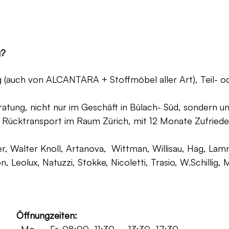
g?
ng (auch von ALCANTARA + Stoffmöbel aller Art), Teil- 
atung, nicht nur im Geschäft in Bülach- Süd, sondern un
 Rücktransport im Raum Zürich, mit 12 Monate Zufriede
, Walter Knoll, Artanova, Wittman, Willisau, Hag, Lammh
on, Leolux, Natuzzi, Stokke, Nicoletti, Trasio, W.Schilli
Öffnungzeiten: