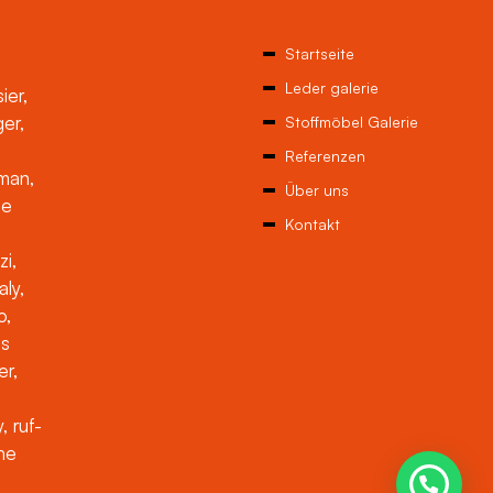
Startseite
Leder galerie
ier,
ger,
Stoffmöbel Galerie
Referenzen
man,
Über uns
ne
Kontakt
zi,
aly,
o,
es
er,
, ruf-
che