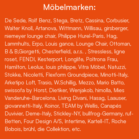
Möbelmarken:
De Sede, Rolf Benz, Stega, Bretz, Cassina, Corbusier,
Walter Knoll, Artanova, Wittmann, Willisau, girsberger,
niemeyer lounge chair, Philippe Hurel-Paris, Hag,
Lammhults, Erpo, Louis gance, Lounge Chair, Ottoman,
B & B,Giorgetti, Chesterfield, a.r.s. , Stressless, ligne
roset, FENDI, Kesterport, Longlife, Poltrona Frau,
Hamilton, Leolux, louis philippe, Vitra Möbel, Natuzzi,
Stokke, Nicoletti, Flexform Groundpiece, Minotti-Italy,
Arketipo Loft, Trasio, W.Schillig, Mezzo, Mario Batto,
swissofa by Horst, Dietiker, Wenjakob, himolla, Mies
Vanderuhe-Barcelona, Living Divani, Hasag, Laauser,
giovannetti-Italy, Koinor, TEAM by Wellis, Canapés
Duvivier, Deme-Italy, Stickley-NY, bullfrog-Germany, ruf-
Betten, Four Design A/S, Intertime, Kartell-IT, Roche
Bobois, brühl, die Collektion, etc.