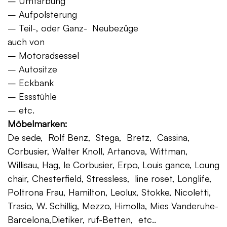
– Umfärbung
– Aufpolsterung
– Teil-, oder Ganz- Neubezüge
auch von
– Motoradsessel
– Autositze
– Eckbank
– Essstühle
– etc.
Möbelmarken:
De sede, Rolf Benz, Stega, Bretz, Cassina,
Corbusier, Walter Knoll, Artanova, Wittman,
Willisau, Hag, le Corbusier, Erpo, Louis gance, Loung
chair, Chesterfield, Stressless, line roset, Longlife,
Poltrona Frau, Hamilton, Leolux, Stokke, Nicoletti,
Trasio, W. Schillig, Mezzo, Himolla, Mies Vanderuhe-
Barcelona,Dietiker, ruf-Betten, etc..