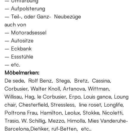
– Umfärbung
– Aufpolsterung
– Teil-, oder Ganz- Neubezüge
auch von
– Motoradsessel
– Autositze
– Eckbank
– Essstühle
– etc.
Möbelmarken:
De sede, Rolf Benz, Stega, Bretz, Cassina,
Corbusier, Walter Knoll, Artanova, Wittman,
Willisau, Hag, le Corbusier, Erpo, Louis gance, Loung
chair, Chesterfield, Stressless, line roset, Longlife,
Poltrona Frau, Hamilton, Leolux, Stokke, Nicoletti,
Trasio, W. Schillig, Mezzo, Himolla, Mies Vanderuhe-
Barcelona,Dietiker, ruf-Betten, etc..