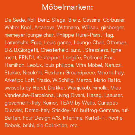
Möbelmarken:
De Sede, Rolf Benz, Stega, Bretz, Cassina, Corbusier,
Walter Knoll, Artanova, Wittmann, Willisau, girsberger,
niemeyer lounge chair, Philippe Hurel-Paris, Hag,
Lammhults, Erpo, Louis gance, Lounge Chair, Ottoman,
B & B,Giorgetti, Chesterfield, a.r.s. , Stressless, ligne
roset, FENDI, Kesterport, Longlife, Poltrona Frau,
Hamilton, Leolux, louis philippe, Vitra Möbel, Natuzzi,
Stokke, Nicoletti, Flexform Groundpiece, Minotti-Italy,
Arketipo Loft, Trasio, W.Schillig, Mezzo, Mario Batto,
swissofa by Horst, Dietiker, Wenjakob, himolla, Mies
Vanderuhe-Barcelona, Living Divani, Hasag, Laauser,
giovannetti-Italy, Koinor, TEAM by Wellis, Canapés
Duvivier, Deme-Italy, Stickley-NY, bullfrog-Germany, ruf-
Betten, Four Design A/S, Intertime, Kartell-IT, Roche
Bobois, brühl, die Collektion, etc.