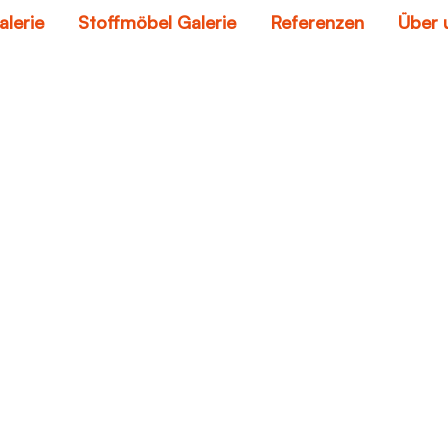
alerie
Stoffmöbel Galerie
Referenzen
Über 
sitzecke
Home
sitzecke