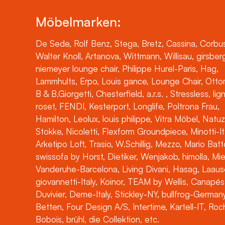
Möbelmarken:
De Sede, Rolf Benz, Stega, Bretz, Cassina, Corbus
Walter Knoll, Artanova, Wittmann, Willisau, girsber
niemeyer lounge chair, Philippe Hurel-Paris, Hag,
Lammhults, Erpo, Louis gance, Lounge Chair, Otto
B & B,Giorgetti, Chesterfield, a.r.s. , Stressless, lig
roset, FENDI, Kesterport, Longlife, Poltrona Frau,
Hamilton, Leolux, louis philippe, Vitra Möbel, Natuz
Stokke, Nicoletti, Flexform Groundpiece, Minotti-It
Arketipo Loft, Trasio, W.Schillig, Mezzo, Mario Batt
swissofa by Horst, Dietiker, Wenjakob, himolla, Mi
Vanderuhe-Barcelona, Living Divani, Hasag, Laaus
giovannetti-Italy, Koinor, TEAM by Wellis, Canapés
Duvivier, Deme-Italy, Stickley-NY, bullfrog-Germany
Betten, Four Design A/S, Intertime, Kartell-IT, Ro
Bobois, brühl, die Collektion, etc.