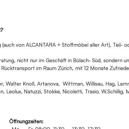
g?
ng (auch von ALCANTARA + Stoffmöbel aller Art), Teil- 
atung, nicht nur im Geschäft in Bülach- Süd, sondern un
 Rücktransport im Raum Zürich, mit 12 Monate Zufriede
, Walter Knoll, Artanova, Wittman, Willisau, Hag, Lammh
on, Leolux, Natuzzi, Stokke, Nicoletti, Trasio, W.Schilli
Öffnungzeiten: