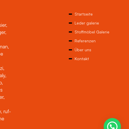
Startseite
Leder galerie
ier,
ger,
Stoffmöbel Galerie
Referenzen
man,
Über uns
ne
Kontakt
zi,
aly,
o,
es
er,
, ruf-
che