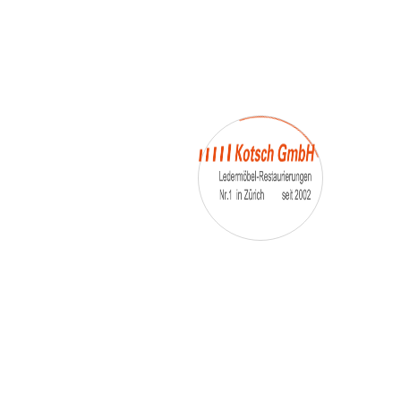
– Umfärbung
– Aufpolsterung
– Teil-, oder Ganz- Neubezüge
auch von
– Motoradsessel
– Autositze
– Eckbank
– Essstühle
– etc.
Möbelmarken:
De sede, Rolf Benz, Stega, Bretz, Cassina,
Corbusier, Walter Knoll, Artanova, Wittman,
Willisau, Hag, le Corbusier, Erpo, Louis gance, Loung
chair, Chesterfield, Stressless, line roset, Longlife,
Poltrona Frau, Hamilton, Leolux, Stokke, Nicoletti,
Trasio, W. Schillig, Mezzo, Himolla, Mies Vanderuhe-
Barcelona,Dietiker, ruf-Betten, etc..