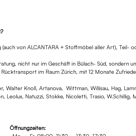
g?
ng (auch von ALCANTARA + Stoffmöbel aller Art), Teil- 
atung, nicht nur im Geschäft in Bülach- Süd, sondern un
 Rücktransport im Raum Zürich, mit 12 Monate Zufriede
, Walter Knoll, Artanova, Wittman, Willisau, Hag, Lammh
on, Leolux, Natuzzi, Stokke, Nicoletti, Trasio, W.Schilli
Öffnungzeiten: