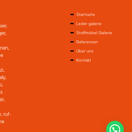
Startseite
Leder galerie
ier,
ger,
Stoffmöbel Galerie
Referenzen
man,
Über uns
ne
Kontakt
zi,
aly,
o,
es
er,
, ruf-
che