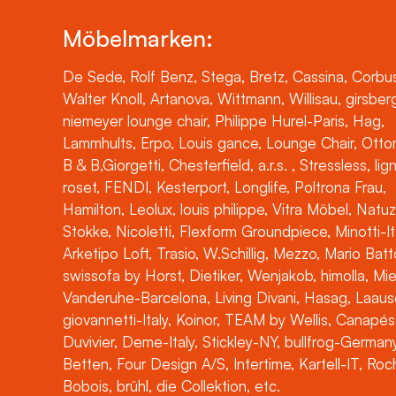
Möbelmarken:
De Sede, Rolf Benz, Stega, Bretz, Cassina, Corbus
Walter Knoll, Artanova, Wittmann, Willisau, girsber
niemeyer lounge chair, Philippe Hurel-Paris, Hag,
Lammhults, Erpo, Louis gance, Lounge Chair, Otto
B & B,Giorgetti, Chesterfield, a.r.s. , Stressless, lig
roset, FENDI, Kesterport, Longlife, Poltrona Frau,
Hamilton, Leolux, louis philippe, Vitra Möbel, Natuz
Stokke, Nicoletti, Flexform Groundpiece, Minotti-It
Arketipo Loft, Trasio, W.Schillig, Mezzo, Mario Batt
swissofa by Horst, Dietiker, Wenjakob, himolla, Mi
Vanderuhe-Barcelona, Living Divani, Hasag, Laaus
giovannetti-Italy, Koinor, TEAM by Wellis, Canapés
Duvivier, Deme-Italy, Stickley-NY, bullfrog-Germany
Betten, Four Design A/S, Intertime, Kartell-IT, Ro
Bobois, brühl, die Collektion, etc.