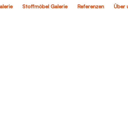
alerie
Stoffmöbel Galerie
Referenzen
Über 
schweizer möbel
Home
schweizer möbel