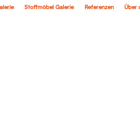
alerie
Stoffmöbel Galerie
Referenzen
Über 
schuhe weiten lede
Home
schuhe weiten leder