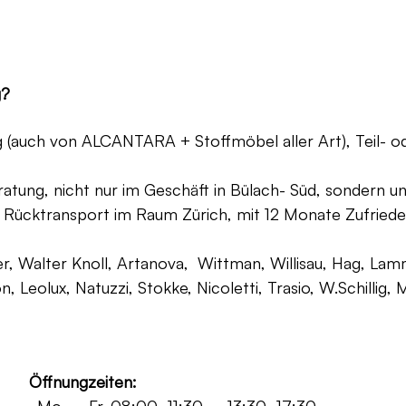
g?
ng (auch von ALCANTARA + Stoffmöbel aller Art), Teil- 
atung, nicht nur im Geschäft in Bülach- Süd, sondern un
 Rücktransport im Raum Zürich, mit 12 Monate Zufriede
, Walter Knoll, Artanova, Wittman, Willisau, Hag, Lammh
on, Leolux, Natuzzi, Stokke, Nicoletti, Trasio, W.Schilli
Öffnungzeiten: