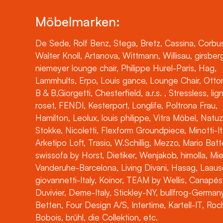
Möbelmarken:
De Sede, Rolf Benz, Stega, Bretz, Cassina, Corbus
Walter Knoll, Artanova, Wittmann, Willisau, girsber
niemeyer lounge chair, Philippe Hurel-Paris, Hag,
Lammhults, Erpo, Louis gance, Lounge Chair, Otto
B & B,Giorgetti, Chesterfield, a.r.s. , Stressless, lig
roset, FENDI, Kesterport, Longlife, Poltrona Frau,
Hamilton, Leolux, louis philippe, Vitra Möbel, Natuz
Stokke, Nicoletti, Flexform Groundpiece, Minotti-It
Arketipo Loft, Trasio, W.Schillig, Mezzo, Mario Batt
swissofa by Horst, Dietiker, Wenjakob, himolla, Mi
Vanderuhe-Barcelona, Living Divani, Hasag, Laaus
giovannetti-Italy, Koinor, TEAM by Wellis, Canapés
Duvivier, Deme-Italy, Stickley-NY, bullfrog-Germany
Betten, Four Design A/S, Intertime, Kartell-IT, Ro
Bobois, brühl, die Collektion, etc.