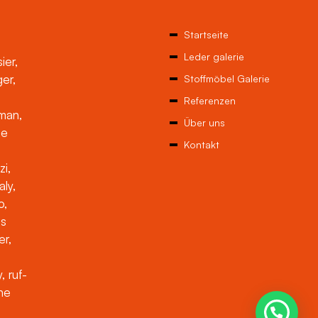
Startseite
Leder galerie
ier,
ger,
Stoffmöbel Galerie
Referenzen
man,
Über uns
ne
Kontakt
zi,
aly,
o,
es
er,
, ruf-
che