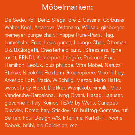
Möbelmarken:
De Sede, Rolf Benz, Stega, Bretz, Cassina, Corbusier,
Walter Knoll, Artanova, Wittmann, Willisau, girsberger,
niemeyer lounge chair, Philippe Hurel-Paris, Hag,
Lammhults, Erpo, Louis gance, Lounge Chair, Ottoman,
B & B,Giorgetti, Chesterfield, a.r.s. , Stressless, ligne
roset, FENDI, Kesterport, Longlife, Poltrona Frau,
Hamilton, Leolux, louis philippe, Vitra Möbel, Natuzzi,
Stokke, Nicoletti, Flexform Groundpiece, Minotti-Italy,
Arketipo Loft, Trasio, W.Schillig, Mezzo, Mario Batto,
swissofa by Horst, Dietiker, Wenjakob, himolla, Mies
Vanderuhe-Barcelona, Living Divani, Hasag, Laauser,
giovannetti-Italy, Koinor, TEAM by Wellis, Canapés
Duvivier, Deme-Italy, Stickley-NY, bullfrog-Germany, ruf-
Betten, Four Design A/S, Intertime, Kartell-IT, Roche
Bobois, brühl, die Collektion, etc.