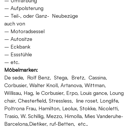
– Umfärbung
– Aufpolsterung
– Teil-, oder Ganz- Neubezüge
auch von
– Motoradsessel
– Autositze
– Eckbank
– Essstühle
– etc.
Möbelmarken:
De sede, Rolf Benz, Stega, Bretz, Cassina,
Corbusier, Walter Knoll, Artanova, Wittman,
Willisau, Hag, le Corbusier, Erpo, Louis gance, Loung
chair, Chesterfield, Stressless, line roset, Longlife,
Poltrona Frau, Hamilton, Leolux, Stokke, Nicoletti,
Trasio, W. Schillig, Mezzo, Himolla, Mies Vanderuhe-
Barcelona,Dietiker, ruf-Betten, etc..