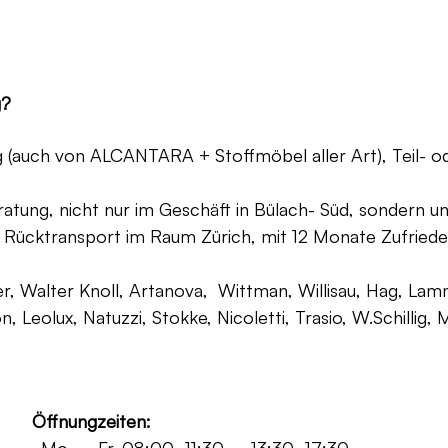
g?
ng (auch von ALCANTARA + Stoffmöbel aller Art), Teil- 
atung, nicht nur im Geschäft in Bülach- Süd, sondern un
 Rücktransport im Raum Zürich, mit 12 Monate Zufriede
, Walter Knoll, Artanova, Wittman, Willisau, Hag, Lammh
on, Leolux, Natuzzi, Stokke, Nicoletti, Trasio, W.Schilli
Öffnungzeiten: