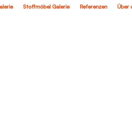
alerie
Stoffmöbel Galerie
Referenzen
Über 
schlafsofa leder
Home
schlafsofa leder