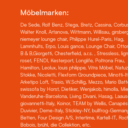
Möbelmarken:
De Sede, Rolf Benz, Stega, Bretz, Cassina, Corbus
Walter Knoll, Artanova, Wittmann, Willisau, girsber
niemeyer lounge chair, Philippe Hurel-Paris, Hag,
Lammhults, Erpo, Louis gance, Lounge Chair, Otto
B & B,Giorgetti, Chesterfield, a.r.s. , Stressless, lig
roset, FENDI, Kesterport, Longlife, Poltrona Frau,
Hamilton, Leolux, louis philippe, Vitra Möbel, Natuz
Stokke, Nicoletti, Flexform Groundpiece, Minotti-It
Arketipo Loft, Trasio, W.Schillig, Mezzo, Mario Batt
swissofa by Horst, Dietiker, Wenjakob, himolla, Mi
Vanderuhe-Barcelona, Living Divani, Hasag, Laaus
giovannetti-Italy, Koinor, TEAM by Wellis, Canapés
Duvivier, Deme-Italy, Stickley-NY, bullfrog-Germany
Betten, Four Design A/S, Intertime, Kartell-IT, Ro
Bobois, brühl, die Collektion, etc.