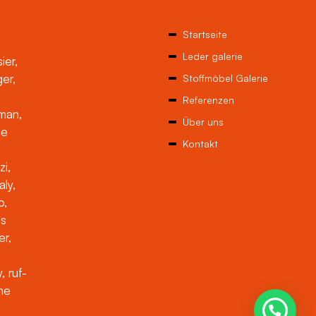
Startseite
Leder galerie
ier,
ger,
Stoffmöbel Galerie
Referenzen
man,
Über uns
ne
Kontakt
zi,
aly,
o,
es
er,
, ruf-
che