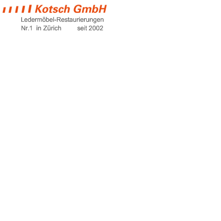
schimmel auf
lederschuhen
entfernen
Home
schimmel auf lederschuhen entfernen