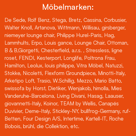
Möbelmarken:
De Sede, Rolf Benz, Stega, Bretz, Cassina, Corbusier,
Walter Knoll, Artanova, Wittmann, Willisau, girsberger,
niemeyer lounge chair, Philippe Hurel-Paris, Hag,
Lammhults, Erpo, Louis gance, Lounge Chair, Ottoman,
B & B,Giorgetti, Chesterfield, a.r.s. , Stressless, ligne
roset, FENDI, Kesterport, Longlife, Poltrona Frau,
Hamilton, Leolux, louis philippe, Vitra Möbel, Natuzzi,
Stokke, Nicoletti, Flexform Groundpiece, Minotti-Italy,
Arketipo Loft, Trasio, W.Schillig, Mezzo, Mario Batto,
swissofa by Horst, Dietiker, Wenjakob, himolla, Mies
Vanderuhe-Barcelona, Living Divani, Hasag, Laauser,
giovannetti-Italy, Koinor, TEAM by Wellis, Canapés
Duvivier, Deme-Italy, Stickley-NY, bullfrog-Germany, ruf-
Betten, Four Design A/S, Intertime, Kartell-IT, Roche
Bobois, brühl, die Collektion, etc.