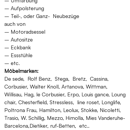
– Umfärbung
– Aufpolsterung
– Teil-, oder Ganz- Neubezüge
auch von
– Motoradsessel
– Autositze
– Eckbank
– Essstühle
– etc.
Möbelmarken:
De sede, Rolf Benz, Stega, Bretz, Cassina,
Corbusier, Walter Knoll, Artanova, Wittman,
Willisau, Hag, le Corbusier, Erpo, Louis gance, Loung
chair, Chesterfield, Stressless, line roset, Longlife,
Poltrona Frau, Hamilton, Leolux, Stokke, Nicoletti,
Trasio, W. Schillig, Mezzo, Himolla, Mies Vanderuhe-
Barcelona,Dietiker, ruf-Betten, etc..