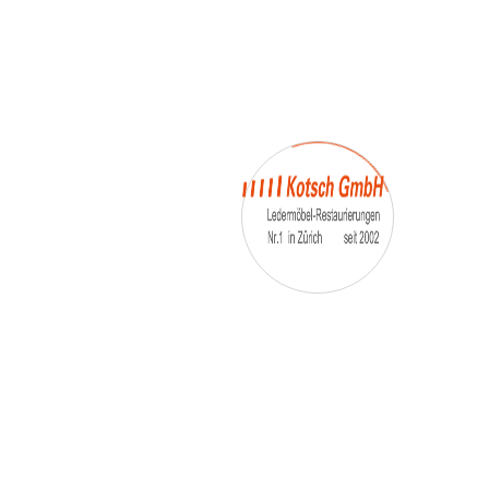
– Umfärbung
– Aufpolsterung
– Teil-, oder Ganz- Neubezüge
auch von
– Motoradsessel
– Autositze
– Eckbank
– Essstühle
– etc.
Möbelmarken:
De sede, Rolf Benz, Stega, Bretz, Cassina,
Corbusier, Walter Knoll, Artanova, Wittman,
Willisau, Hag, le Corbusier, Erpo, Louis gance, Loung
chair, Chesterfield, Stressless, line roset, Longlife,
Poltrona Frau, Hamilton, Leolux, Stokke, Nicoletti,
Trasio, W. Schillig, Mezzo, Himolla, Mies Vanderuhe-
Barcelona,Dietiker, ruf-Betten, etc..