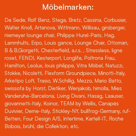
Möbelmarken:
De Sede, Rolf Benz, Stega, Bretz, Cassina, Corbusier,
Walter Knoll, Artanova, Wittmann, Willisau, girsberger,
niemeyer lounge chair, Philippe Hurel-Paris, Hag,
Lammhults, Erpo, Louis gance, Lounge Chair, Ottoman,
B & B,Giorgetti, Chesterfield, a.r.s. , Stressless, ligne
roset, FENDI, Kesterport, Longlife, Poltrona Frau,
Hamilton, Leolux, louis philippe, Vitra Möbel, Natuzzi,
Stokke, Nicoletti, Flexform Groundpiece, Minotti-Italy,
Arketipo Loft, Trasio, W.Schillig, Mezzo, Mario Batto,
swissofa by Horst, Dietiker, Wenjakob, himolla, Mies
Vanderuhe-Barcelona, Living Divani, Hasag, Laauser,
giovannetti-Italy, Koinor, TEAM by Wellis, Canapés
Duvivier, Deme-Italy, Stickley-NY, bullfrog-Germany, ruf-
Betten, Four Design A/S, Intertime, Kartell-IT, Roche
Bobois, brühl, die Collektion, etc.