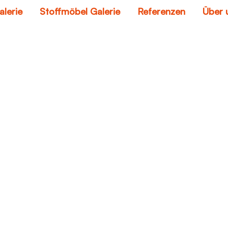
alerie
Stoffmöbel Galerie
Referenzen
Über 
retro sofa
Home
retro sofa