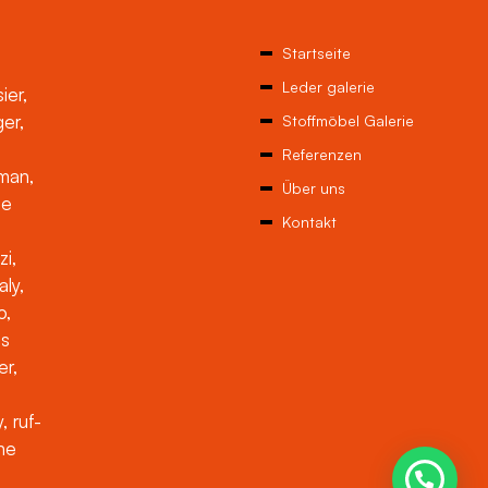
Startseite
Leder galerie
ier,
ger,
Stoffmöbel Galerie
Referenzen
man,
Über uns
ne
Kontakt
zi,
aly,
o,
es
er,
, ruf-
che