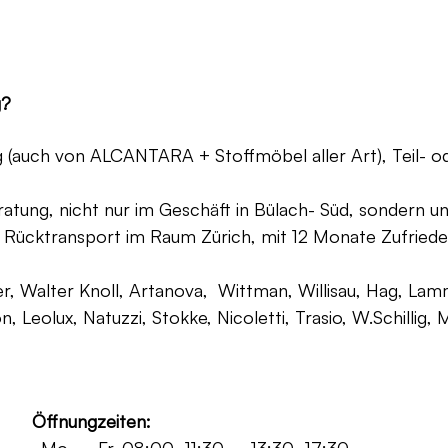
g?
ng (auch von ALCANTARA + Stoffmöbel aller Art), Teil- 
atung, nicht nur im Geschäft in Bülach- Süd, sondern un
 Rücktransport im Raum Zürich, mit 12 Monate Zufriede
, Walter Knoll, Artanova, Wittman, Willisau, Hag, Lammh
on, Leolux, Natuzzi, Stokke, Nicoletti, Trasio, W.Schilli
Öffnungzeiten: