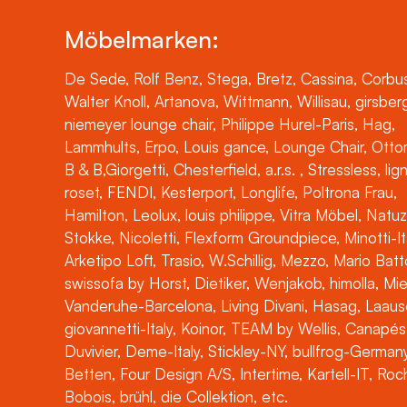
Möbelmarken:
De Sede, Rolf Benz, Stega, Bretz, Cassina, Corbus
Walter Knoll, Artanova, Wittmann, Willisau, girsber
niemeyer lounge chair, Philippe Hurel-Paris, Hag,
Lammhults, Erpo, Louis gance, Lounge Chair, Otto
B & B,Giorgetti, Chesterfield, a.r.s. , Stressless, lig
roset, FENDI, Kesterport, Longlife, Poltrona Frau,
Hamilton, Leolux, louis philippe, Vitra Möbel, Natuz
Stokke, Nicoletti, Flexform Groundpiece, Minotti-It
Arketipo Loft, Trasio, W.Schillig, Mezzo, Mario Batt
swissofa by Horst, Dietiker, Wenjakob, himolla, Mi
Vanderuhe-Barcelona, Living Divani, Hasag, Laaus
giovannetti-Italy, Koinor, TEAM by Wellis, Canapés
Duvivier, Deme-Italy, Stickley-NY, bullfrog-Germany
Betten, Four Design A/S, Intertime, Kartell-IT, Ro
Bobois, brühl, die Collektion, etc.