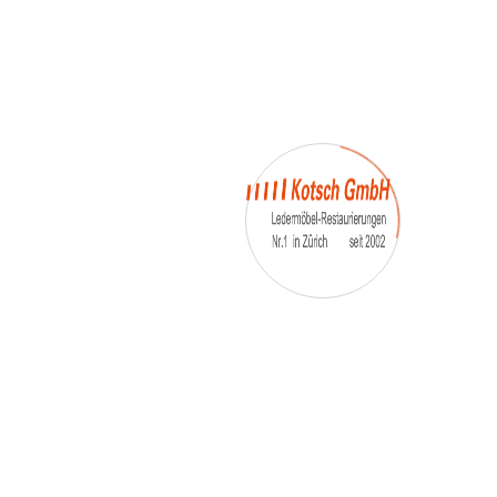
– Umfärbung
– Aufpolsterung
– Teil-, oder Ganz- Neubezüge
auch von
– Motoradsessel
– Autositze
– Eckbank
– Essstühle
– etc.
Möbelmarken:
De sede, Rolf Benz, Stega, Bretz, Cassina,
Corbusier, Walter Knoll, Artanova, Wittman,
Willisau, Hag, le Corbusier, Erpo, Louis gance, Loung
chair, Chesterfield, Stressless, line roset, Longlife,
Poltrona Frau, Hamilton, Leolux, Stokke, Nicoletti,
Trasio, W. Schillig, Mezzo, Himolla, Mies Vanderuhe-
Barcelona,Dietiker, ruf-Betten, etc..