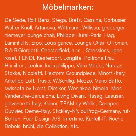
Möbelmarken:
De Sede, Rolf Benz, Stega, Bretz, Cassina, Corbusier,
Walter Knoll, Artanova, Wittmann, Willisau, girsberger,
niemeyer lounge chair, Philippe Hurel-Paris, Hag,
Lammhults, Erpo, Louis gance, Lounge Chair, Ottoman,
B & B,Giorgetti, Chesterfield, a.r.s. , Stressless, ligne
roset, FENDI, Kesterport, Longlife, Poltrona Frau,
Hamilton, Leolux, louis philippe, Vitra Möbel, Natuzzi,
Stokke, Nicoletti, Flexform Groundpiece, Minotti-Italy,
Arketipo Loft, Trasio, W.Schillig, Mezzo, Mario Batto,
swissofa by Horst, Dietiker, Wenjakob, himolla, Mies
Vanderuhe-Barcelona, Living Divani, Hasag, Laauser,
giovannetti-Italy, Koinor, TEAM by Wellis, Canapés
Duvivier, Deme-Italy, Stickley-NY, bullfrog-Germany, ruf-
Betten, Four Design A/S, Intertime, Kartell-IT, Roche
Bobois, brühl, die Collektion, etc.