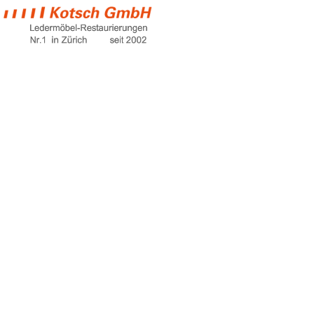
red sofa
Home
red sofa