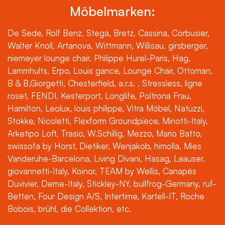
Möbelmarken:
De Sede, Rolf Benz, Stega, Bretz, Cassina, Corbusier,
Walter Knoll, Artanova, Wittmann, Willisau, girsberger,
niemeyer lounge chair, Philippe Hurel-Paris, Hag,
Lammhults, Erpo, Louis gance, Lounge Chair, Ottoman,
B & B,Giorgetti, Chesterfield, a.r.s. , Stressless, ligne
roset, FENDI, Kesterport, Longlife, Poltrona Frau,
Hamilton, Leolux, louis philippe, Vitra Möbel, Natuzzi,
Stokke, Nicoletti, Flexform Groundpiece, Minotti-Italy,
Arketipo Loft, Trasio, W.Schillig, Mezzo, Mario Batto,
swissofa by Horst, Dietiker, Wenjakob, himolla, Mies
Vanderuhe-Barcelona, Living Divani, Hasag, Laauser,
giovannetti-Italy, Koinor, TEAM by Wellis, Canapés
Duvivier, Deme-Italy, Stickley-NY, bullfrog-Germany, ruf-
Betten, Four Design A/S, Intertime, Kartell-IT, Roche
Bobois, brühl, die Collektion, etc.