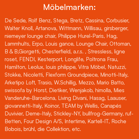
Möbelmarken:
De Sede, Rolf Benz, Stega, Bretz, Cassina, Corbusier,
Walter Knoll, Artanova, Wittmann, Willisau, girsberger,
niemeyer lounge chair, Philippe Hurel-Paris, Hag,
Lammhults, Erpo, Louis gance, Lounge Chair, Ottoman,
B & B,Giorgetti, Chesterfield, a.r.s. , Stressless, ligne
roset, FENDI, Kesterport, Longlife, Poltrona Frau,
Hamilton, Leolux, louis philippe, Vitra Möbel, Natuzzi,
Stokke, Nicoletti, Flexform Groundpiece, Minotti-Italy,
Arketipo Loft, Trasio, W.Schillig, Mezzo, Mario Batto,
swissofa by Horst, Dietiker, Wenjakob, himolla, Mies
Vanderuhe-Barcelona, Living Divani, Hasag, Laauser,
giovannetti-Italy, Koinor, TEAM by Wellis, Canapés
Duvivier, Deme-Italy, Stickley-NY, bullfrog-Germany, ruf-
Betten, Four Design A/S, Intertime, Kartell-IT, Roche
Bobois, brühl, die Collektion, etc.