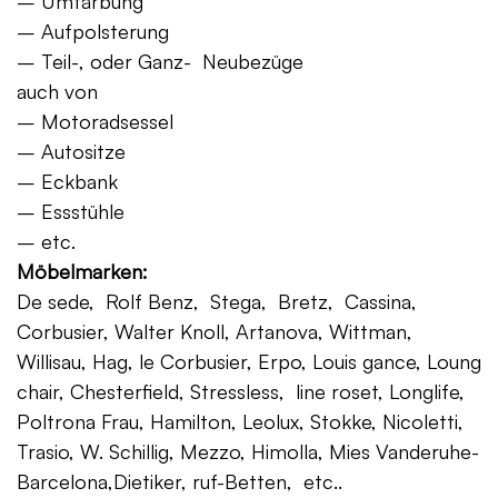
– Umfärbung
– Aufpolsterung
– Teil-, oder Ganz- Neubezüge
auch von
– Motoradsessel
– Autositze
– Eckbank
– Essstühle
– etc.
Möbelmarken:
De sede, Rolf Benz, Stega, Bretz, Cassina,
Corbusier, Walter Knoll, Artanova, Wittman,
Willisau, Hag, le Corbusier, Erpo, Louis gance, Loung
chair, Chesterfield, Stressless, line roset, Longlife,
Poltrona Frau, Hamilton, Leolux, Stokke, Nicoletti,
Trasio, W. Schillig, Mezzo, Himolla, Mies Vanderuhe-
Barcelona,Dietiker, ruf-Betten, etc..