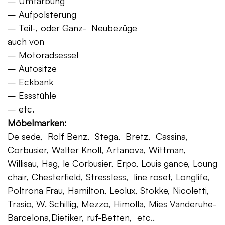
– Umfärbung
– Aufpolsterung
– Teil-, oder Ganz- Neubezüge
auch von
– Motoradsessel
– Autositze
– Eckbank
– Essstühle
– etc.
Möbelmarken:
De sede, Rolf Benz, Stega, Bretz, Cassina,
Corbusier, Walter Knoll, Artanova, Wittman,
Willisau, Hag, le Corbusier, Erpo, Louis gance, Loung
chair, Chesterfield, Stressless, line roset, Longlife,
Poltrona Frau, Hamilton, Leolux, Stokke, Nicoletti,
Trasio, W. Schillig, Mezzo, Himolla, Mies Vanderuhe-
Barcelona,Dietiker, ruf-Betten, etc..