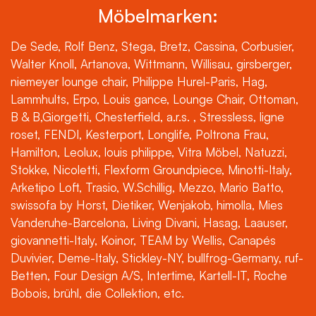
Möbelmarken:
De Sede, Rolf Benz, Stega, Bretz, Cassina, Corbusier,
Walter Knoll, Artanova, Wittmann, Willisau, girsberger,
niemeyer lounge chair, Philippe Hurel-Paris, Hag,
Lammhults, Erpo, Louis gance, Lounge Chair, Ottoman,
B & B,Giorgetti, Chesterfield, a.r.s. , Stressless, ligne
roset, FENDI, Kesterport, Longlife, Poltrona Frau,
Hamilton, Leolux, louis philippe, Vitra Möbel, Natuzzi,
Stokke, Nicoletti, Flexform Groundpiece, Minotti-Italy,
Arketipo Loft, Trasio, W.Schillig, Mezzo, Mario Batto,
swissofa by Horst, Dietiker, Wenjakob, himolla, Mies
Vanderuhe-Barcelona, Living Divani, Hasag, Laauser,
giovannetti-Italy, Koinor, TEAM by Wellis, Canapés
Duvivier, Deme-Italy, Stickley-NY, bullfrog-Germany, ruf-
Betten, Four Design A/S, Intertime, Kartell-IT, Roche
Bobois, brühl, die Collektion, etc.