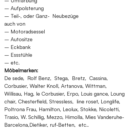
– Umfärbung
– Aufpolsterung
– Teil-, oder Ganz- Neubezüge
auch von
– Motoradsessel
– Autositze
– Eckbank
– Essstühle
– etc.
Möbelmarken:
De sede, Rolf Benz, Stega, Bretz, Cassina,
Corbusier, Walter Knoll, Artanova, Wittman,
Willisau, Hag, le Corbusier, Erpo, Louis gance, Loung
chair, Chesterfield, Stressless, line roset, Longlife,
Poltrona Frau, Hamilton, Leolux, Stokke, Nicoletti,
Trasio, W. Schillig, Mezzo, Himolla, Mies Vanderuhe-
Barcelona,Dietiker, ruf-Betten, etc..