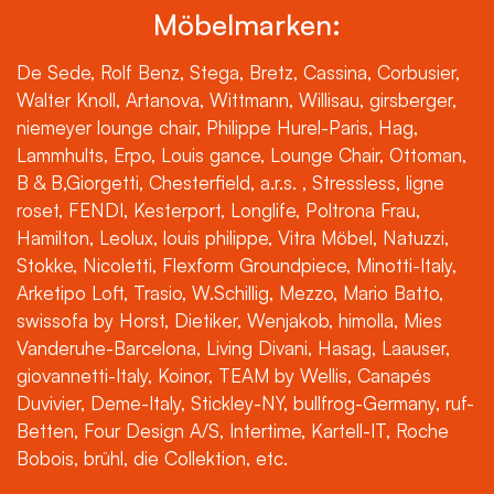
Möbelmarken:
De Sede, Rolf Benz, Stega, Bretz, Cassina, Corbusier,
Walter Knoll, Artanova, Wittmann, Willisau, girsberger,
niemeyer lounge chair, Philippe Hurel-Paris, Hag,
Lammhults, Erpo, Louis gance, Lounge Chair, Ottoman,
B & B,Giorgetti, Chesterfield, a.r.s. , Stressless, ligne
roset, FENDI, Kesterport, Longlife, Poltrona Frau,
Hamilton, Leolux, louis philippe, Vitra Möbel, Natuzzi,
Stokke, Nicoletti, Flexform Groundpiece, Minotti-Italy,
Arketipo Loft, Trasio, W.Schillig, Mezzo, Mario Batto,
swissofa by Horst, Dietiker, Wenjakob, himolla, Mies
Vanderuhe-Barcelona, Living Divani, Hasag, Laauser,
giovannetti-Italy, Koinor, TEAM by Wellis, Canapés
Duvivier, Deme-Italy, Stickley-NY, bullfrog-Germany, ruf-
Betten, Four Design A/S, Intertime, Kartell-IT, Roche
Bobois, brühl, die Collektion, etc.